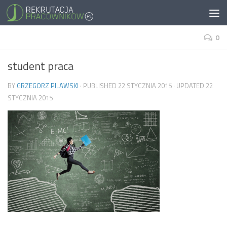
0
student praca
BY
GRZEGORZ PILAWSKI
· PUBLISHED
22 STYCZNIA 2015
· UPDATED
22
STYCZNIA 2015