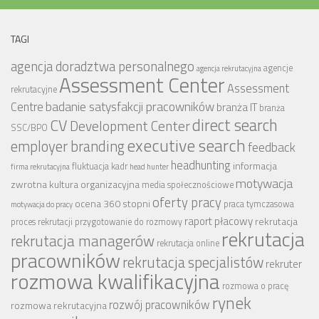
TAGI
agencja doradztwa personalnego
agencje
agencja rekrutacyjna
Assessment Center
Assessment
rekrutacyjne
badanie satysfakcji pracowników
Centre
branża IT
branża
CV
direct search
Development Center
SSC/BPO
executive search
employer branding
feedback
headhunting
informacja
fluktuacja kadr
firma rekrutacyjna
head hunter
motywacja
zwrotna
kultura organizacyjna
media społecznościowe
oferty pracy
ocena 360 stopni
praca tymczasowa
motywacja do pracy
raport płacowy
rekrutacja
proces rekrutacji
przygotowanie do rozmowy
rekrutacja
rekrutacja managerów
rekrutacja online
pracowników
rekrutacja specjalistów
rekruter
rozmowa kwalifikacyjna
rozmowa o pracę
rynek
rozwój pracowników
rozmowa rekrutacyjna