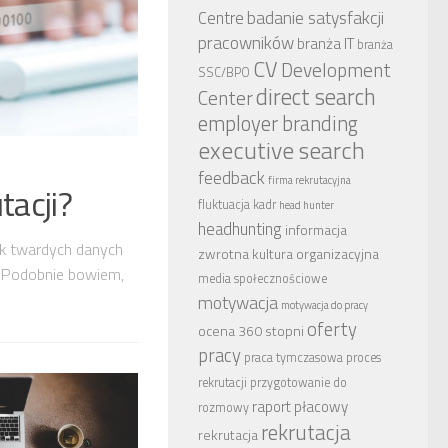
badanie satysfakcji
Centre
pracowników
branża IT
branża
CV
Development
SSC/BPO
direct search
Center
employer branding
executive search
feedback
firma rekrutacyjna
tacji?
fluktuacja kadr
head hunter
headhunting
informacja
ak twardych danych
zwrotna
kultura organizacyjna
. Podobnie bowiem,
media społecznościowe
motywacja
motywacja do pracy
oferty
ocena 360 stopni
pracy
praca tymczasowa
proces
rekrutacji
przygotowanie do
raport płacowy
rozmowy
rekrutacja
rekrutacja