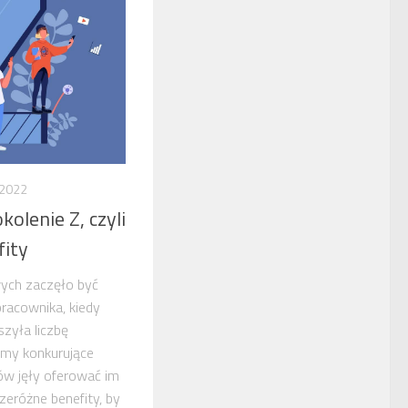
 2022
kolenie Z, czyli
ity
ych zaczęło być
racownika, kiedy
szyła liczbę
rmy konkurujące
ów jęły oferować im
eróżne benefity, by