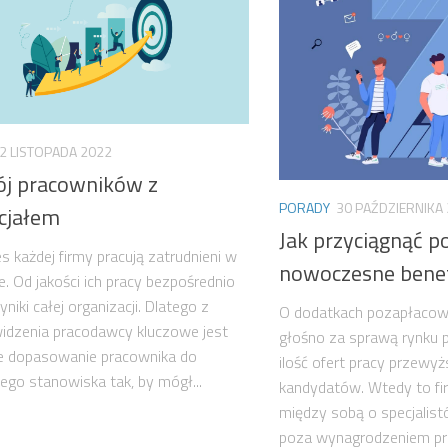
2 LISTOPADA 2022
j pracowników z
PORADY
30 PAŹDZIERNIKA
cjałem
Jak przyciągnąć po
s każdej firmy pracują zatrudnieni w
nowoczesne benef
ie. Od jakości ich pracy bezpośrednio
niki całej organizacji. Dlatego z
O dodatkach pozapłacow
idzenia pracodawcy kluczowe jest
głośno za sprawą rynku p
e dopasowanie pracownika do
ilość ofert pracy przewyż
ego stanowiska tak, by mógł...
kandydatów. Wtedy to fi
między sobą o specjalist
poza wynagrodzeniem prz