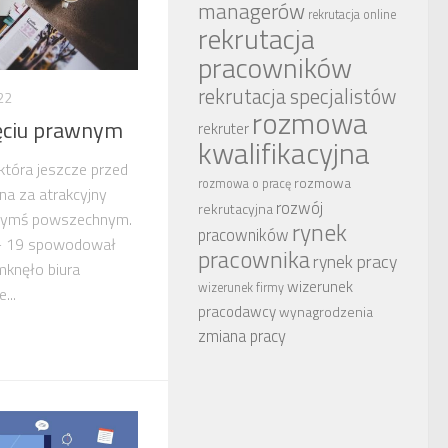
managerów
rekrutacja online
rekrutacja
pracowników
rekrutacja specjalistów
22
rozmowa
jęciu prawnym
rekruter
kwalifikacyjna
która jeszcze przed
rozmowa
rozmowa o pracę
na za atrakcyjny
rozwój
rekrutacyjna
 czymś powszechnym.
rynek
pracowników
 – 19 spowodował
pracownika
rynek pracy
mknęło biura
wizerunek
wizerunek firmy
...
pracodawcy
wynagrodzenia
zmiana pracy