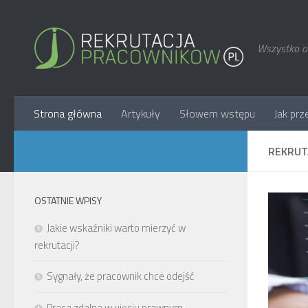
Wszystko o 
Strona główna
Artykuły
Słowem wstępu
Jak prz
REKRUT
OSTATNIE WPISY
Jakie wskaźniki warto mierzyć w
rekrutacji?
Sygnały, że pracownik chce odejść
Praca zdalna w ujęciu prawnym