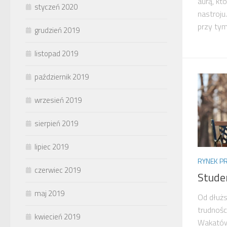
aurą, kt
styczeń 2020
nastroju.
przy tym
grudzień 2019
listopad 2019
październik 2019
wrzesień 2019
sierpień 2019
lipiec 2019
RYNEK P
czerwiec 2019
Stude
maj 2019
Od dłużs
trudnośc
kwiecień 2019
Wakatów