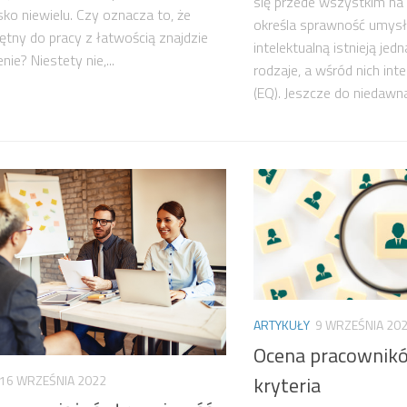
się przede wszystkim na 
ko niewielu. Czy oznacza to, że
określa sprawność umysłu
ętny do pracy z łatwością znajdzie
intelektualną istnieją jedn
nie? Niestety nie,...
rodzaje, a wśród nich int
(EQ). Jeszcze do niedawna.
ARTYKUŁY
9 WRZEŚNIA 20
Ocena pracowników
kryteria
16 WRZEŚNIA 2022