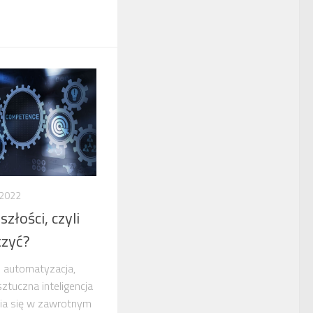
 2022
złości, czyli
czyć?
i automatyzacja,
 sztuczna inteligencja
nia się w zawrotnym