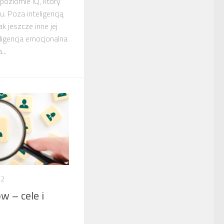
poziomie IQ, który
. Poza inteligencją
ak jeszcze inne jej
eligencja emocjonalna
..
22
 – cele i