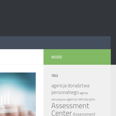
MORE
TAGI
agencja doradztwa
personalnego
agencja
agencje rekrutacyjne
rekrutacyjna
Assessment
Center
Assessment