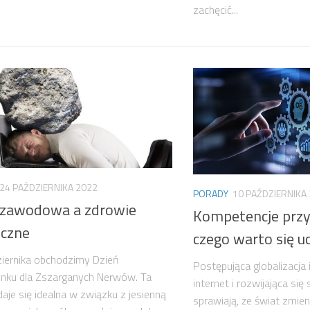
zachęcić...
24 PAŹDZIERNIKA 2022
PORADY
10 PAŹDZIERNIKA
 zawodowa a zdrowie
Kompetencje przys
iczne
czego warto się u
iernika obchodzimy Dzień
Postępująca globalizacja 
nku dla Zszarganych Nerwów. Ta
internet i rozwijająca się
aje się idealna w związku z jesienną
sprawiają, że świat zmie