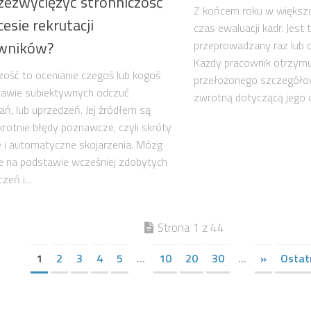
rzezwyciężyć stronniczość
Z końcem roku w większo
esie rekrutacji
czas ewaluacji kadr. Jest 
wników?
przeprowadzany raz lub d
Każdy pracownik otrzym
zość to ocenianie czegoś lub kogoś
przełożonego szczegóło
tawie subiektywnych odczuć
zwrotną dotyczącą jego o
ań, lub uprzedzeń. Jej źródłem są
krotnie błędy poznawcze, czyli skróty
 i automatyczne skojarzenia. Mózg
e na podstawie wcześniej zdobytych
eń i...
Strona 1 z 44
1
2
3
4
5
...
10
20
30
...
»
Ostat