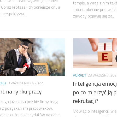
óra u wielu osób wywołuje spadek
tempie, a wraz z nim takż
 Coraz krótsze i chłodniejsze dni, a
Trudno obecnie przewidzi
 perspektywa...
zawody pojawią się za...
PORADY
23 WRZEŚNIA 202
Inteligencja emocj
RACY
3 PAŹDZIERNIKA 2022
nt na rynku pracy
po co mierzyć ją 
rekrutacji?
zego już czasu polskie firmy mają
i z pozyskaniem pracowników.
Mówiąc o inteligencji, wi
 jest dużo, a kandydatów na dane