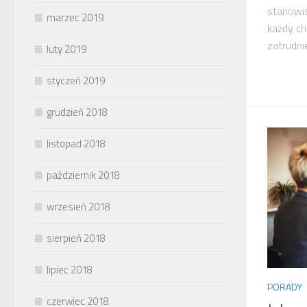
stanowis
marzec 2019
każdy ch
zatrudnie
luty 2019
styczeń 2019
grudzień 2018
listopad 2018
październik 2018
wrzesień 2018
sierpień 2018
lipiec 2018
PORADY
czerwiec 2018