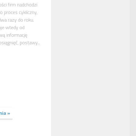
ści firm nadchodzi
to proces cykliczny,
wa razy do roku.
uje wtedy od
wą informację
siągnięć, postawy...
nia »