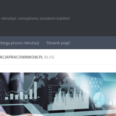
rekrutacji i zarządzaniu zasobami ludzkimi
ebiega proces rekrutacji
Słownik pojęć
ACJAPRACOWNIKOW.PL
BLOG