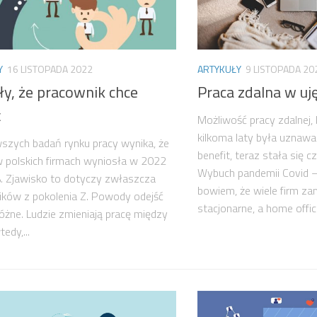
Y
16 LISTOPADA 2022
ARTYKUŁY
9 LISTOPADA 20
ły, że pracownik chce
Praca zdalna w u
ć
Możliwość pracy zdalnej, 
kilkoma laty była uznawa
szych badań rynku pracy wynika, że
benefit, teraz stała się
w polskich firmach wyniosła w 2022
Wybuch pandemii Covid
. Zjawisko to dotyczy zwłaszcza
bowiem, że wiele firm za
ków z pokolenia Z. Powody odejść
stacjonarne, a home office
óżne. Ludzie zmieniają pracę między
edy,...