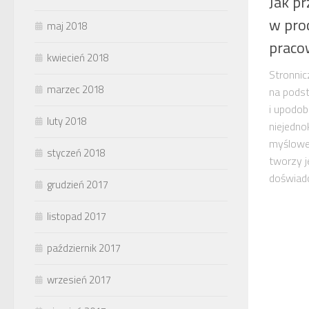
Jak p
w proc
maj 2018
praco
kwiecień 2018
Stronnic
marzec 2018
na pods
i upodob
luty 2018
niejedno
myślowe
styczeń 2018
tworzy j
doświadcz
grudzień 2017
listopad 2017
październik 2017
wrzesień 2017