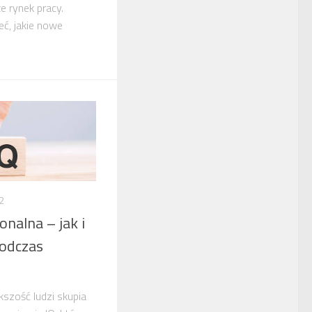
e rynek pracy.
eć, jakie nowe
2
onalna – jak i
podczas
ększość ludzi skupia