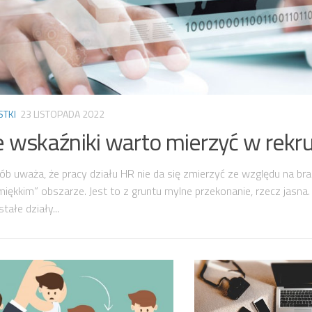
STKI
23 LISTOPADA 2022
e wskaźniki warto mierzyć w rekru
ób uważa, że pracy działu HR nie da się zmierzyć ze względu na br
iękkim” obszarze. Jest to z gruntu mylne przekonanie, rzecz jasna
tałe działy...