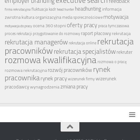
executive search
employer branding
feedback
headhunting
informacja
fluktuacja kadr
firma rekrutacyjna
head hunter
motywacja
zwrotna
kultura organizacyjna
media społecznościowe
oferty pracy
ocena 360 stopni
praca tymczasowa
motywacja do pracy
raport płacowy
rekrutacja
proces rekrutacji
przygotowanie do rozmowy
rekrutacja
rekrutacja managerów
rekrutacja online
pracowników
rekrutacja specjalistów
rekruter
rozmowa kwalifikacyjna
rozmowa o pracę
rynek
rozwój pracowników
rozmowa rekrutacyjna
pracownika
rynek pracy
wizerunek
wizerunek firmy
zmiana pracy
pracodawcy
wynagrodzenia