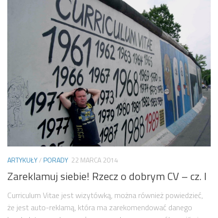
ARTYKUŁY
/
PORADY
22 MARCA 2014
Zareklamuj siebie! Rzecz o dobrym CV – cz. I
Curriculum Vitae jest wizytówką, można również powiedzieć,
że jest auto-reklamą, która ma zarekomendować danego