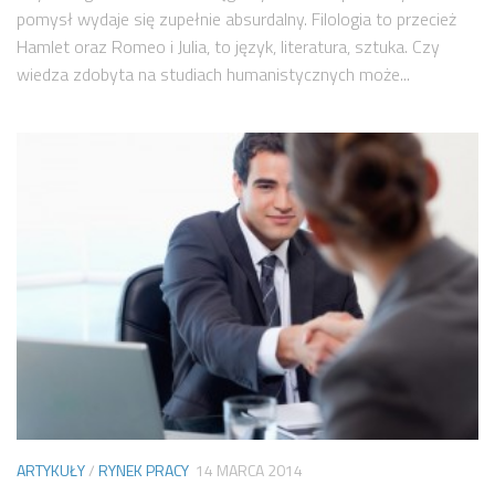
pomysł wydaje się zupełnie absurdalny. Filologia to przecież
Hamlet oraz Romeo i Julia, to język, literatura, sztuka. Czy
wiedza zdobyta na studiach humanistycznych może...
ARTYKUŁY
/
RYNEK PRACY
14 MARCA 2014