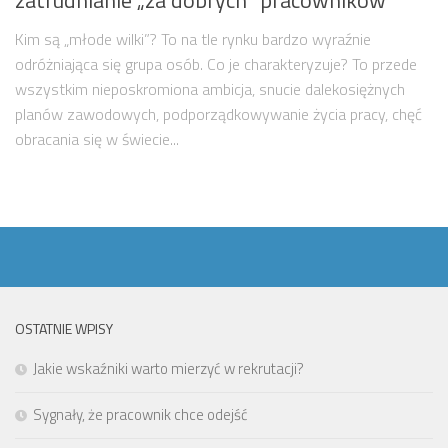
zatrudnianie „za dobrych” pracowników
Kim są „młode wilki”? To na tle rynku bardzo wyraźnie
odróżniająca się grupa osób. Co je charakteryzuje? To przede
wszystkim nieposkromiona ambicja, snucie dalekosiężnych
planów zawodowych, podporządkowywanie życia pracy, chęć
obracania się w świecie...
OSTATNIE WPISY
Jakie wskaźniki warto mierzyć w rekrutacji?
Sygnały, że pracownik chce odejść