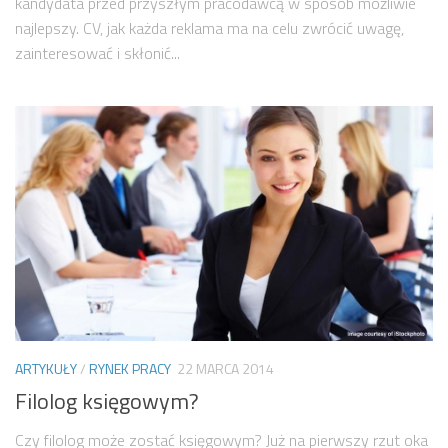
kandydata przed przyszłym pracodawcą w sposób możliwie
najlepszy. CV, jak każda reklama ma na celu zwrócić uwagę,
zainteresować i skłonić...
ARTYKUŁY
/
RYNEK PRACY
22 MARCA 2014
Filolog księgowym?
Czy filolog może zostać księgowym? Już na pierwszy rzut oka