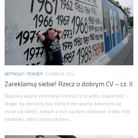
ARTYKUŁY
/
PORADY
25 MARCA 2014
Zareklamuj siebie! Rzecz o dobrym CV – cz. II
Eksponuj ważne informacje! Forma CV to jedno, zawartość –
drugie. Są elementy bez których ten ważny dokument nie
może się obejść. Jednym z nich są dane osobowe: a więc imię,
nazwisko, adres zamieszkania i...