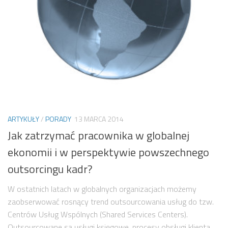
ARTYKUŁY
/
PORADY
13 MARCA 2014
Jak zatrzymać pracownika w globalnej
ekonomii i w perspektywie powszechnego
outsorcingu kadr?
W ostatnich latach w globalnych organizacjach możemy
zaobserwować rosnący trend outsourcowania usług do tzw.
Centrów Usług Wspólnych (Shared Services Centers).
Outsourcowane są usługi księgowe, procesy obsługi klienta,