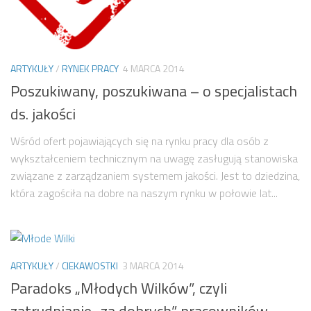
ARTYKUŁY
/
RYNEK PRACY
4 MARCA 2014
Poszukiwany, poszukiwana – o specjalistach
ds. jakości
Wśród ofert pojawiających się na rynku pracy dla osób z
wykształceniem technicznym na uwagę zasługują stanowiska
związane z zarządzaniem systemem jakości. Jest to dziedzina,
która zagościła na dobre na naszym rynku w połowie lat...
ARTYKUŁY
/
CIEKAWOSTKI
3 MARCA 2014
Paradoks „Młodych Wilków”, czyli