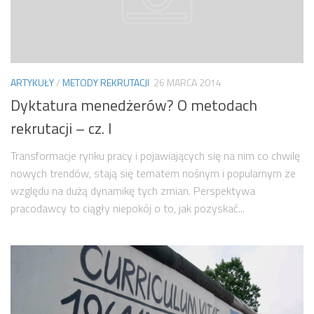
ARTYKUŁY
/
METODY REKRUTACJI
26 MARCA 2014
Dyktatura menedżerów? O metodach
rekrutacji – cz. I
Transformacje rynku pracy i pojawiających się na nim co chwilę
nowych trendów, stają się tematem nośnym i popularnym ze
względu na dużą dynamikę tych zmian. Perspektywa
pracodawcy to ciągły niepokój o to, jak pozyskać...