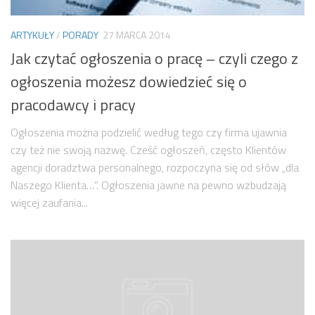
ARTYKUŁY
/
PORADY
27 MARCA 2014
Jak czytać ogłoszenia o pracę – czyli czego z
ogłoszenia możesz dowiedzieć się o
pracodawcy i pracy
Ogłoszenia można podzielić według tego czy firma ujawnia
czy też nie swoją nazwę. Cześć ogłoszeń, często Klientów
agencji doradztwa personalnego, rozpoczyna się od słów „dla
Naszego Klienta…”. Ogłoszenia jawne na pewno wzbudzają
więcej zaufania...