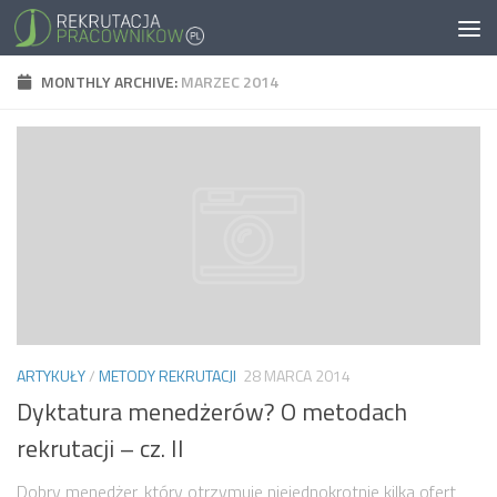
MONTHLY ARCHIVE:
MARZEC 2014
ARTYKUŁY
/
METODY REKRUTACJI
28 MARCA 2014
Dyktatura menedżerów? O metodach
rekrutacji – cz. II
Dobry menedżer, który otrzymuje niejednokrotnie kilka ofert