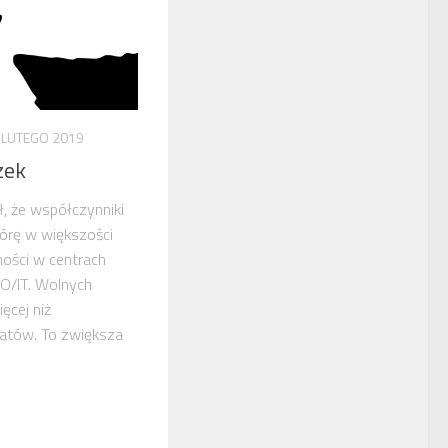
 LUTEGO 2019
zek
, że współczynniki
górę w większości
ności w centrach
O/IT. Wolnych
ęcej niż
datów. To zwiększa