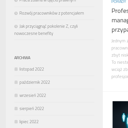
PORADY
Profes
Rozwój pracowników z potencjałem
manag
Jak przyciągnąć pokolenie Z, czyli
przyp
nowoczesne benefity
Jednym z
pracown
zbyt nis
ARCHIWA
To niest
wciąż zb
listopad 2022
profesjon
październik 2022
wrzesień 2022
sierpień 2022
lipiec 2022