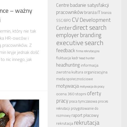
badanie satysfakcji
Centre
ence – ważny
pracowników
branża IT
branża
CV
i
Development
SSC/BPO
direct search
Center
ermin, który nie tak
employer branding
ika HR-owców i
executive search
ją pracowników. Z
feedback
in kryje jednak dość
firma rekrutacyjna
fluktuacja kadr
to nic innego, jak
head hunter
headhunting
informacja
zwrotna
kultura organizacyjna
media społecznościowe
motywacja
motywacja do pracy
oferty
ocena 360 stopni
pracy
praca tymczasowa
proces
rekrutacji
przygotowanie do
raport płacowy
rozmowy
rekrutacja
rekrutacja