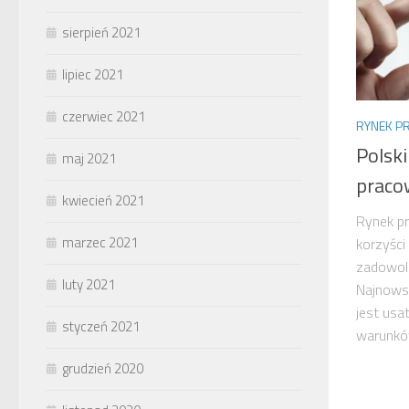
sierpień 2021
lipiec 2021
czerwiec 2021
RYNEK P
Polski
maj 2021
praco
kwiecień 2021
Rynek pr
marzec 2021
korzyści
zadowole
luty 2021
Najnowsz
jest usa
styczeń 2021
warunków 
grudzień 2020