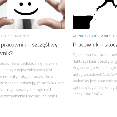
RACY
17 LIPCA 2019
PORADY
/
RYNEK PRACY
18
 pracownik – szczęśliwy
Pracownik – skoc
wnik?
Rynek pracownika sprawił
fluktuacji kadr poszły w 
acownika przedkłada się na wiele
organizacji, a w szczegól
 – jedną z najważniejszych jest
usług wspólnych SSC/BP
nie i satysfakcja pracowników.
wakatów jest znacznie wi
e badania pokazują, że aż 64% z nich
zgłaszających się kandy
tysfakcjonowanych z ogólnych
liczbę “skoczków”...
zatrudnienia i sytuacji na rynku....