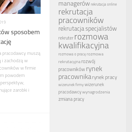
managerów
rekrutacja online
rekrutacja
pracowników
019
rekrutacja specjalistów
ków sposobem
rozmowa
rekruter
ację
kwalifikacyjna
ka pracodawcy muszą
rozmowa
rozmowa o pracę
ą i zachodzą w
rozwój
rekrutacyjna
rynek
acowników w firmie
pracowników
pracownika
szym powodem
rynek pracy
k perspektyw,
wizerunek
wizerunek firmy
nujące zarobki i
pracodawcy
wynagrodzenia
zmiana pracy