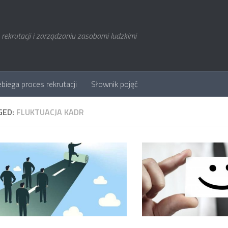
rekrutacji i zarządzaniu zasobami ludzkimi
ebiega proces rekrutacji
Słownik pojęć
GED:
FLUKTUACJA KADR