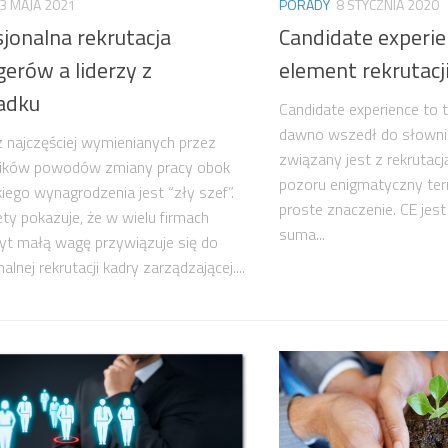
3 MAJA 2021
PORADY
8 STYCZNIA 2020
jonalna rekrutacja
Candidate experi
erów a liderzy z
element rekrutacj
adku
Candidate experience to t
dawno wszedł do słown
 najczęściej wymienianych przez
związany jest z rekrutac
ików powodów zmiany pracy obok
pozoru enigmatyczny term
kiego wynagrodzenia jest “zły szef”.
proste znaczenie. CE jest 
ety pokazuje, że w wielu firmach
suma...
yt małą wagę przywiązuje się do
alnej rekrutacji kadry zarządzającej....