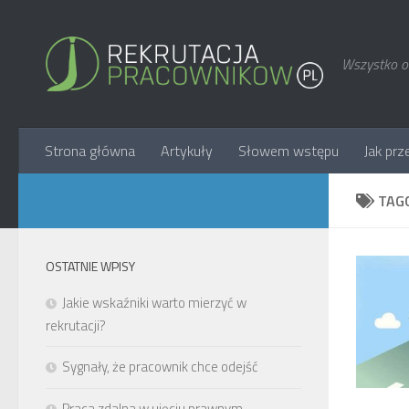
Wszystko o 
Strona główna
Artykuły
Słowem wstępu
Jak prz
TAG
OSTATNIE WPISY
Jakie wskaźniki warto mierzyć w
rekrutacji?
Sygnały, że pracownik chce odejść
Praca zdalna w ujęciu prawnym