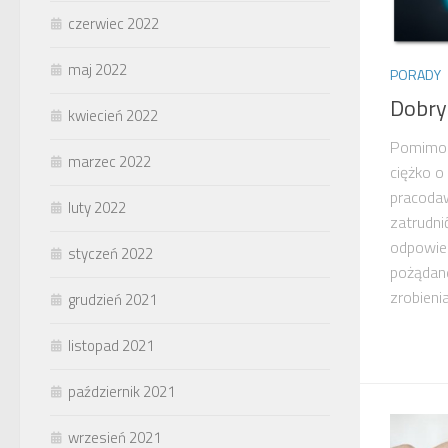
czerwiec 2022
maj 2022
PORADY
Dobry
kwiecień 2022
Pomimo t
marzec 2022
ciężko o
pracodaw
luty 2022
zatrudni
odpowied
styczeń 2022
pożądane
zrobienia
grudzień 2021
listopad 2021
październik 2021
wrzesień 2021