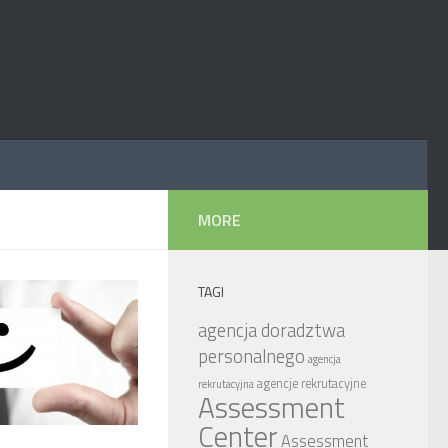
MORE
TAGI
agencja doradztwa
personalnego
agencja
agencje rekrutacyjne
rekrutacyjna
Assessment
Center
Assessment