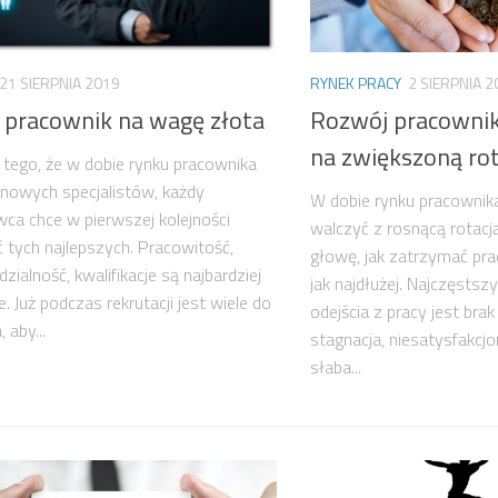
21 SIERPNIA 2019
RYNEK PRACY
2 SIERPNIA 2
 pracownik na wagę złota
Rozwój pracowni
na zwiększoną rot
ego, że w dobie rynku pracownika
 nowych specjalistów, każdy
W dobie rynku pracowni
ca chce w pierwszej kolejności
walczyć z rosnącą rotacj
ć tych najlepszych. Pracowitość,
głowę, jak zatrzymać pr
zialność, kwalifikacje są najbardziej
jak najdłużej. Najczęst
. Już podczas rekrutacji jest wiele do
odejścia z pracy jest bra
, aby...
stagnacja, niesatysfakcjo
słaba...