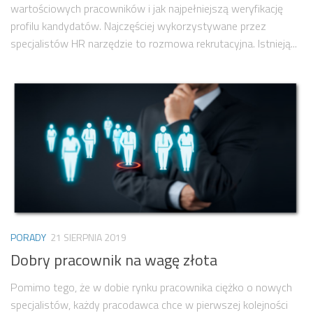
wartościowych pracowników i jak najpełniejszą weryfikację
profilu kandydatów. Najczęściej wykorzystywane przez
specjalistów HR narzędzie to rozmowa rekrutacyjna. Istnieją...
PORADY
21 SIERPNIA 2019
Dobry pracownik na wagę złota
Pomimo tego, że w dobie rynku pracownika ciężko o nowych
specjalistów, każdy pracodawca chce w pierwszej kolejności