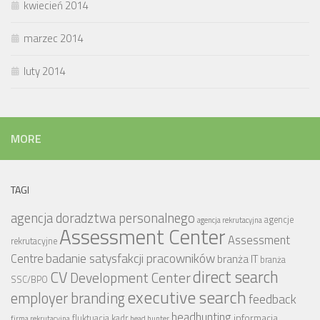
kwiecień 2014
marzec 2014
luty 2014
MORE
TAGI
agencja doradztwa personalnego
agencje
agencja rekrutacyjna
Assessment Center
Assessment
rekrutacyjne
badanie satysfakcji pracowników
Centre
branża IT
branża
CV
direct search
Development Center
SSC/BPO
executive search
employer branding
feedback
headhunting
informacja
fluktuacja kadr
firma rekrutacyjna
head hunter