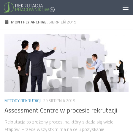
MONTHLY ARCHIVE:
SIERPIEŃ 2019
METODY REKRUTACJI
29 SIERPNIA 2019
Assessment Centre w procesie rekrutacji
Rekrutacja to złożony proces, na który składa się wiele
etapów. Przede wszystkim ma na celu pozyskanie