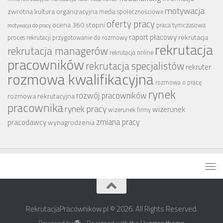
motywacja
zwrotna
kultura organizacyjna
media społecznościowe
oferty pracy
ocena 360 stopni
praca tymczasowa
motywacja do pracy
raport płacowy
rekrutacja
proces rekrutacji
przygotowanie do rozmowy
rekrutacja
rekrutacja managerów
rekrutacja online
pracowników
rekrutacja specjalistów
rekruter
rozmowa kwalifikacyjna
rozmowa o pracę
rynek
rozwój pracowników
rozmowa rekrutacyjna
pracownika
rynek pracy
wizerunek
wizerunek firmy
zmiana pracy
pracodawcy
wynagrodzenia
RekrutacjaPracownikow.pl © 2026. All Rights Reserved.