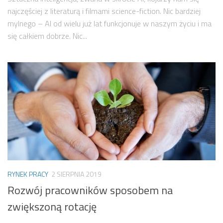
najczęściej z literaturą i filmami science-fiction. Nic bardziej
mylnego – AI od wielu już lat funkcjonuje w naszym życiu i ma
się całkiem dobrze. Nic...
RYNEK PRACY
2 SIERPNIA 2019
Rozwój pracowników sposobem na
zwiększoną rotację