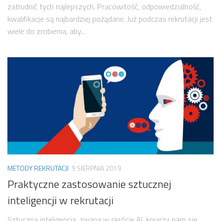
zatrudnić tych najlepszych. Pracowitość, odpowiedzialność,
kwalifikacje są najbardziej pożądane. Już podczas rekrutacji jest
wiele do zrobienia, aby...
METODY REKRUTACJI
9 SIERPNIA 2019
Praktyczne zastosowanie sztucznej
inteligencji w rekrutacji
Sztuczna inteligencja, zwana w skrócie AI, kojarzy nam się