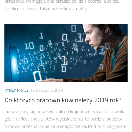
okresowe. Pomagają one określić, co idzie dobrze, a co źle.
Dzięki nim można także nakreślić potrzeby...
RYNEK PRACY
15 STYCZNIA 2019
Do których pracowników należy 2019 rok?
Już wszyscy się przyzwyczaili do krajobrazu rynku pracownika,
gdzie deficyt specjalistów wyciska coraz to bardziej budżety
firmowe przeznaczone na wynagrodzenia. Pod tym względem