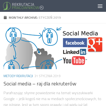
MONTHLY ARCHIVE:
STYCZEŃ 2019
METODY REKRUTACJI
31 STYCZNIA 2019
Social media – raj dla rekruterów
Parafrazując słynne powiedzenie na temat wyszukiwarki
Google – jeśli kogoś nie ma w mediach społecznościowych, to
nie istnieje. Jest w tym sporo prawdy i od wielu już lat