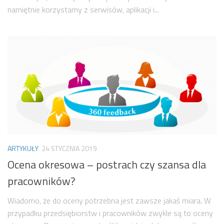
namiętnie korzystamy z serwisów, aplikacji i...
ARTYKUŁY
24 STYCZNIA 2019
Ocena okresowa – postrach czy szansa dla
pracowników?
Wiadomo, że do oceny potrzebna jest zawsze jakaś miara. W
przypadku przedsiębiorstw i pracowników zwykle są to oceny