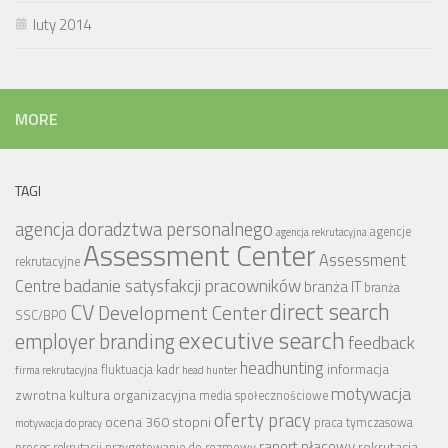
luty 2014
MORE
TAGI
agencja doradztwa personalnego
agencje
agencja rekrutacyjna
Assessment Center
Assessment
rekrutacyjne
badanie satysfakcji pracowników
Centre
branża IT
branża
CV
direct search
Development Center
SSC/BPO
executive search
employer branding
feedback
headhunting
informacja
fluktuacja kadr
firma rekrutacyjna
head hunter
motywacja
zwrotna
kultura organizacyjna
media społecznościowe
oferty pracy
ocena 360 stopni
praca tymczasowa
motywacja do pracy
raport płacowy
rekrutacja
proces rekrutacji
przygotowanie do rozmowy