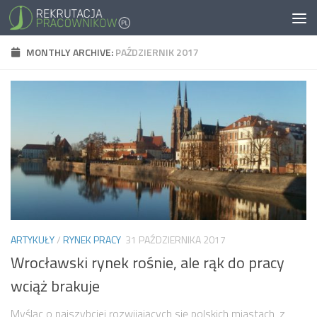
MONTHLY ARCHIVE:
PAŹDZIERNIK 2017
ARTYKUŁY
/
RYNEK PRACY
31 PAŹDZIERNIKA 2017
Wrocławski rynek rośnie, ale rąk do pracy
wciąż brakuje
Myśląc o najszybciej rozwijających się polskich miastach, z