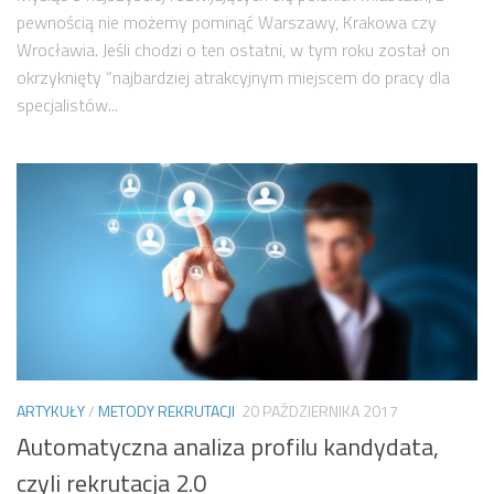
pewnością nie możemy pominąć Warszawy, Krakowa czy
Wrocławia. Jeśli chodzi o ten ostatni, w tym roku został on
okrzyknięty “najbardziej atrakcyjnym miejscem do pracy dla
specjalistów...
ARTYKUŁY
/
METODY REKRUTACJI
20 PAŹDZIERNIKA 2017
Automatyczna analiza profilu kandydata,
czyli rekrutacja 2.0