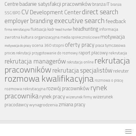
badanie satysfakcji pracowników
Centre
branża IT
branża
CV
direct search
Development Center
SSC/BPO
executive search
employer branding
feedback
headhunting
informacja
fluktuacja kadr
firma rekrutacyjna
head hunter
motywacja
zwrotna
kultura organizacyjna
media społecznościowe
oferty pracy
ocena 360 stopni
praca tymczasowa
motywacja do pracy
raport płacowy
rekrutacja
proces rekrutacji
przygotowanie do rozmowy
rekrutacja
rekrutacja managerów
rekrutacja online
pracowników
rekrutacja specjalistów
rekruter
rozmowa kwalifikacyjna
rozmowa o pracę
rynek
rozwój pracowników
rozmowa rekrutacyjna
pracownika
rynek pracy
wizerunek
wizerunek firmy
zmiana pracy
pracodawcy
wynagrodzenia