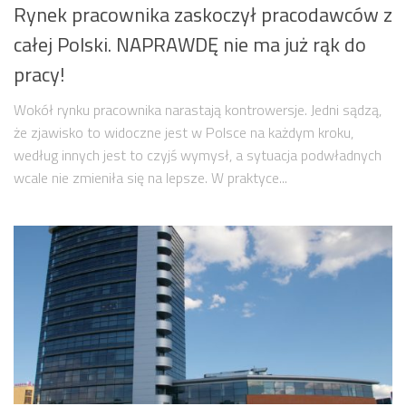
Rynek pracownika zaskoczył pracodawców z
całej Polski. NAPRAWDĘ nie ma już rąk do
pracy!
Wokół rynku pracownika narastają kontrowersje. Jedni sądzą,
że zjawisko to widoczne jest w Polsce na każdym kroku,
według innych jest to czyjś wymysł, a sytuacja podwładnych
wcale nie zmieniła się na lepsze. W praktyce...