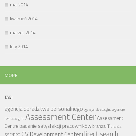
maj 2014
kwiecień 2014
marzec 2014
luty 2014
MORE
TAGI
agencja doradztwa personalnego
agencje
agencja rekrutacyjna
Assessment Center
Assessment
rekrutacyjne
badanie satysfakcji pracowników
Centre
branża IT
branża
CV
direct search
Development Center
SSC/BPO