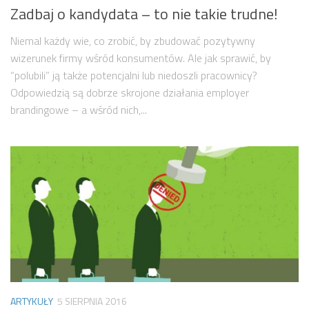
Zadbaj o kandydata – to nie takie trudne!
Niemal każdy wie, co zrobić, by zbudować pozytywny
wizerunek firmy wśród konsumentów. Ale jak sprawić, by
“polubili” ją także potencjalni lub niedoszli pracownicy?
Odpowiedzią są dobrze skrojone działania employer
brandingowe – a wśród nich,...
ARTYKUŁY
5 SIERPNIA 2016