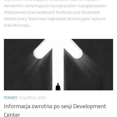
elementem utrzymującym wysoki poziom zaangażowania i
efektywności pracownika jest feedback oraz docenianie
wkładu pracy. Natomiast najbardziej destrukcyjnie wpływa
brak informacji...
PORADY
10 LUTEGO 2020
Informacja zwrotna po sesji Development
Center