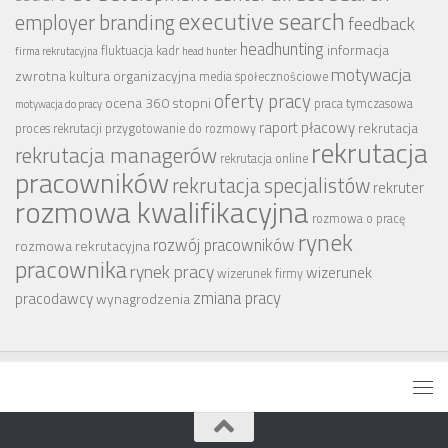
executive search
employer branding
feedback
headhunting
informacja
fluktuacja kadr
firma rekrutacyjna
head hunter
motywacja
zwrotna
kultura organizacyjna
media społecznościowe
oferty pracy
ocena 360 stopni
praca tymczasowa
motywacja do pracy
raport płacowy
rekrutacja
proces rekrutacji
przygotowanie do rozmowy
rekrutacja
rekrutacja managerów
rekrutacja online
pracowników
rekrutacja specjalistów
rekruter
rozmowa kwalifikacyjna
rozmowa o pracę
rynek
rozwój pracowników
rozmowa rekrutacyjna
pracownika
rynek pracy
wizerunek
wizerunek firmy
zmiana pracy
pracodawcy
wynagrodzenia