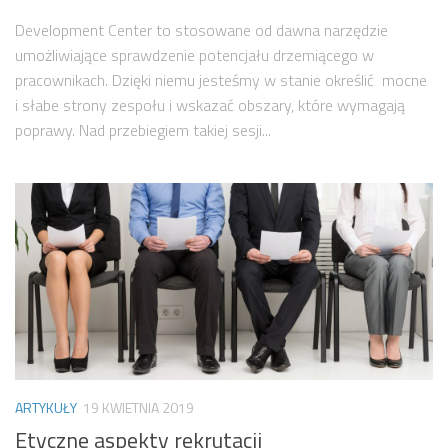
Development Center to stosowane od dawna narzędzie
umożliwiające sprawdzenie potencjału drzemiącego w
pracownikach. Dzięki niemu jesteśmy w stanie określić mocne
i słabe strony zespołu i wskazać obszary, które wymagają
poprawy. Nad przebiegiem takiej sesji...
ARTYKUŁY
19 KWIETNIA 2019
Etyczne aspekty rekrutacji