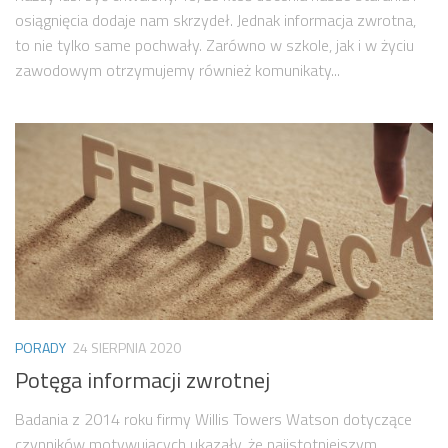
osiągnięcia dodaje nam skrzydeł. Jednak informacja zwrotna,
to nie tylko same pochwały. Zarówno w szkole, jak i w życiu
zawodowym otrzymujemy również komunikaty...
PORADY
24 SIERPNIA 2020
Potęga informacji zwrotnej
Badania z 2014 roku firmy Willis Towers Watson dotyczące
czynników motywujących ukazały, że najistotniejszym