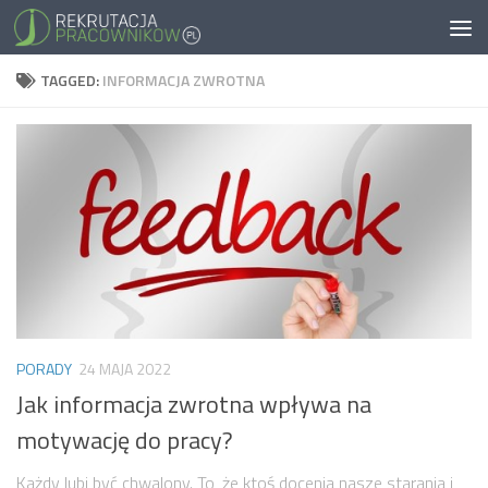
TAGGED:
INFORMACJA ZWROTNA
PORADY
24 MAJA 2022
Jak informacja zwrotna wpływa na
motywację do pracy?
Każdy lubi być chwalony. To, że ktoś docenia nasze starania i