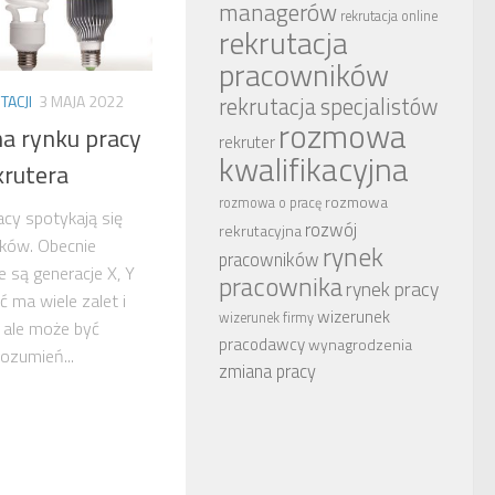
managerów
rekrutacja online
rekrutacja
pracowników
rekrutacja specjalistów
ACJI
3 MAJA 2022
rozmowa
a rynku pracy
rekruter
kwalifikacyjna
krutera
rozmowa
rozmowa o pracę
acy spotykają się
rozwój
rekrutacyjna
ików. Obecnie
rynek
pracowników
e są generacje X, Y
pracownika
rynek pracy
 ma wiele zalet i
wizerunek
wizerunek firmy
 ale może być
pracodawcy
wynagrodzenia
ozumień...
zmiana pracy