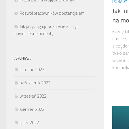
PORADY
Jak i
Rozwój pracowników z potencjałem
na mo
Jak przyciągnąć pokolenie Z, czyli
Każdy lu
nowoczesne benefity
nasze st
skrzydeł
tylko sa
ARCHIWA
w życiu
komunika
listopad 2022
październik 2022
wrzesień 2022
sierpień 2022
lipiec 2022