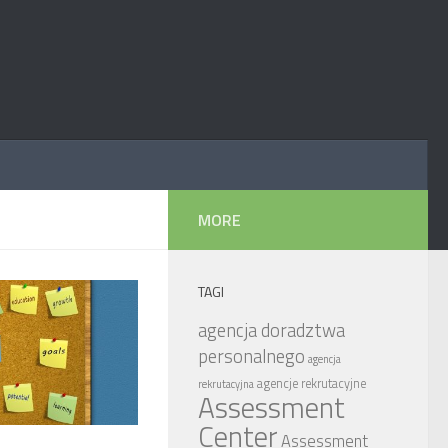
MORE
TAGI
agencja doradztwa
personalnego
agencja
agencje rekrutacyjne
rekrutacyjna
Assessment
Center
Assessment