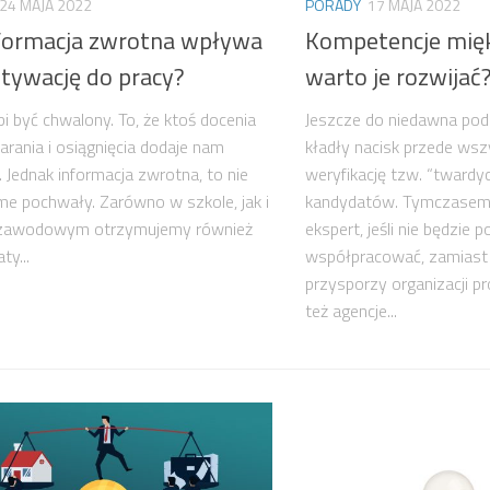
24 MAJA 2022
PORADY
17 MAJA 2022
nformacja zwrotna wpływa
Kompetencje mięk
tywację do pracy?
warto je rozwijać
bi być chwalony. To, że ktoś docenia
Jeszcze do niedawna podc
arania i osiągnięcia dodaje nam
kładły nacisk przede wsz
. Jednak informacja zwrotna, to nie
weryfikację tzw. “twardy
me pochwały. Zarówno w szkole, jak i
kandydatów. Tymczasem
 zawodowym otrzymujemy również
ekspert, jeśli nie będzie po
ty...
współpracować, zamiast
przysporzy organizacji p
też agencje...