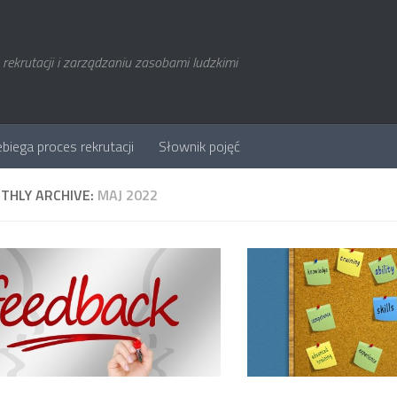
rekrutacji i zarządzaniu zasobami ludzkimi
ebiega proces rekrutacji
Słownik pojęć
THLY ARCHIVE:
MAJ 2022