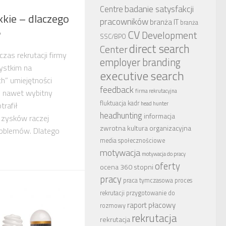
badanie satysfakcji
Centre
kie – dlaczego
pracowników
branża IT
branża
CV
?
Development
SSC/BPO
direct search
Center
zas rekrutacji firmy
employer branding
ystkim na
executive search
ch” umiejętności
feedback
 nawet wybitny
firma rekrutacyjna
fluktuacja kadr
trafił
head hunter
headhunting
informacja
 zysków raczej
zwrotna
kultura organizacyjna
roblemów. Dlatego
media społecznościowe
motywacja
motywacja do pracy
oferty
ocena 360 stopni
pracy
praca tymczasowa
proces
rekrutacji
przygotowanie do
raport płacowy
rozmowy
rekrutacja
rekrutacja