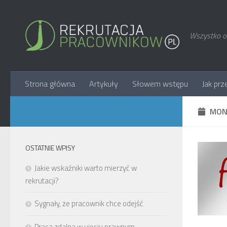
Wszystko o 
Strona główna
Artykuły
Słowem wstępu
Jak prz
MON
OSTATNIE WPISY
Jakie wskaźniki warto mierzyć w
rekrutacji?
Sygnały, że pracownik chce odejść
Praca zdalna w ujęciu prawnym