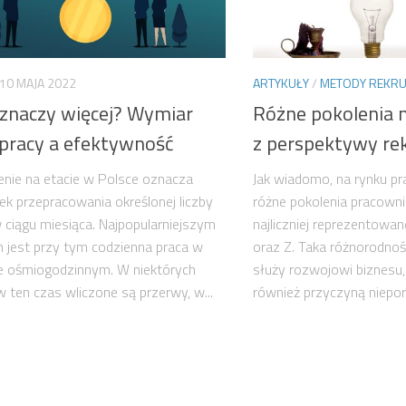
10 MAJA 2022
ARTYKUŁY
/
METODY REKRUT
 znaczy więcej? Wymiar
Różne pokolenia n
 pracy a efektywność
z perspektywy re
enie na etacie w Polsce oznacza
Jak wiadomo, na rynku pr
k przepracowania określonej liczby
różne pokolenia pracown
 ciągu miesiąca. Najpopularniejszym
najliczniej reprezentowan
jest przy tym codzienna praca w
oraz Z. Taka różnorodność
e ośmiogodzinnym. W niektórych
służy rozwojowi biznesu,
w ten czas wliczone są przerwy, w...
również przyczyną niepor