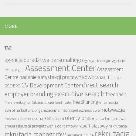
MORE
TAGI
agencja doradztwa personalnego
agencje
agencja rekrutacyjna
Assessment Center
Assessment
rekrutacyjne
badanie satysfakcji pracowników
Centre
branża IT
branża
CV
direct search
Development Center
SSC/BPO
executive search
employer branding
feedback
headhunting
informacja
fluktuacja kadr
firma rekrutacyjna
head hunter
motywacja
zwrotna
kultura organizacyjna
media społecznościowe
oferty pracy
ocena 360 stopni
praca tymczasowa
motywacja do pracy
raport płacowy
rekrutacja
proces rekrutacji
przygotowanie do rozmowy
rekrutacja
rekrutacja managerów
rekrutacja online