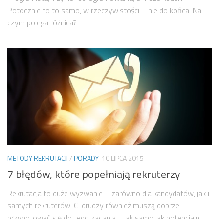
Potocznie to to samo, w rzeczywistości – nie do końca. Na
czym polega różnica?
METODY REKRUTACJI
/
PORADY
10 LIPCA 2015
7 błędów, które popełniają rekruterzy
Rekrutacja to duże wyzwanie – zarówno dla kandydatów, jak i
samych rekruterów. Ci drudzy również muszą dobrze
przygotować się do tego zadania, i tak samo jak potencjalni