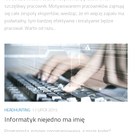
szczęśliwy pracownik. Motywowaniem pracowników zajmują
się całe zespoły ekspertów, wiedząc, że im więcej zapału ma
podwładny, tym bardziej efektywnie i kreatywnie będzie
pracował. Warto od razu...
HEADHUNTING
17 LIPCA 2015
Informatyk niejedno ma imię
Programista, inżynier oprogramowania, a może koder?