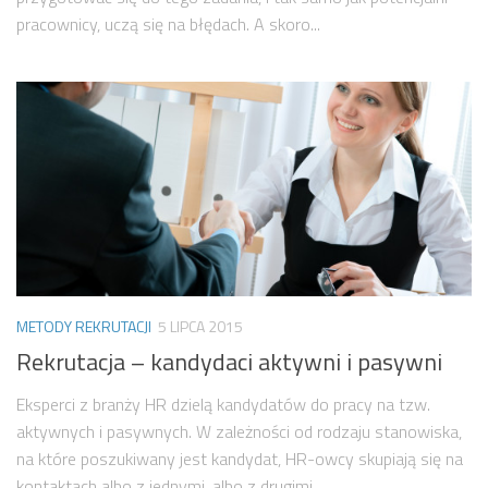
pracownicy, uczą się na błędach. A skoro...
METODY REKRUTACJI
5 LIPCA 2015
Rekrutacja – kandydaci aktywni i pasywni
Eksperci z branży HR dzielą kandydatów do pracy na tzw.
aktywnych i pasywnych. W zależności od rodzaju stanowiska,
na które poszukiwany jest kandydat, HR-owcy skupiają się na
kontaktach albo z jednymi, albo z drugimi....