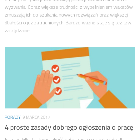
wyzwania. Coraz większe trudności z wypełnieniem wakatów
zmuszają ich do szukania nowych rozwiązań oraz większej
dbałości o już zatrudnionych. Bardzo ważne staje się też tzw.
zarządzanie...
PORADY
9 MARCA 2017
4 proste zasady dobrego ogłoszenia o pracę
Jeszcze kilka lat temu jakość ogłoszenia o pracę miała dla