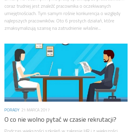
coraz trudniej jest znaleźć pracownika o oczekiwanych
umiejętnościach. Tym samym rośnie konkurencja o względy
najlepszych pracowników. Oto 6 prostych działań, które
zmaksymalizują szansę na zatrudnienie właśnie...
PORADY
21 MARCA 2017
O co nie wolno pytać w czasie rekrutacji?
Podczas większości szkoleń w zakresie HR i z większości