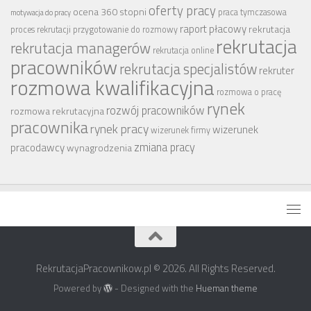
oferty pracy
ocena 360 stopni
praca tymczasowa
motywacja do pracy
raport płacowy
rekrutacja
proces rekrutacji
przygotowanie do rozmowy
rekrutacja
rekrutacja managerów
rekrutacja online
pracowników
rekrutacja specjalistów
rekruter
rozmowa kwalifikacyjna
rozmowa o pracę
rynek
rozwój pracowników
rozmowa rekrutacyjna
pracownika
rynek pracy
wizerunek
wizerunek firmy
zmiana pracy
pracodawcy
wynagrodzenia
RekrutacjaPracownikow.pl © 2026. All Rights Reserved.
Powered by
- Designed with the
Hueman theme