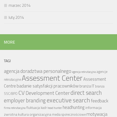
marzec 2014
luty 2014
MORE
TAGI
agencja doradztwa personalnego
agencje
agencja rekrutacyjna
Assessment Center
Assessment
rekrutacyjne
badanie satysfakcji pracowników
Centre
branża IT
branża
CV
direct search
Development Center
SSC/BPO
executive search
employer branding
feedback
headhunting
informacja
fluktuacja kadr
firma rekrutacyjna
head hunter
motywacja
zwrotna
kultura organizacyjna
media społecznościowe