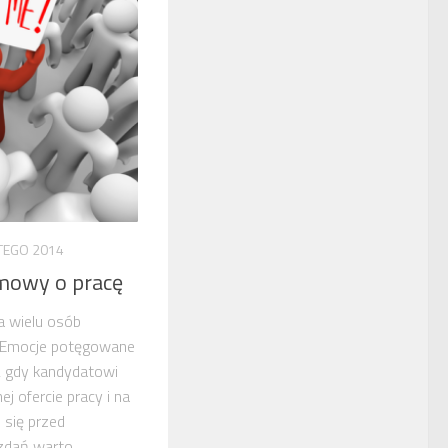
TEGO 2014
mowy o pracę
a wielu osób
. Emocje potęgowane
, gdy kandydatowi
ej ofercie pracy i na
się przed
dań warto...