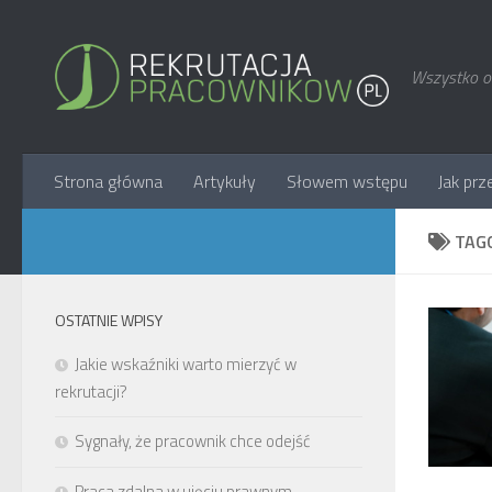
Wszystko o 
Strona główna
Artykuły
Słowem wstępu
Jak prz
TAG
OSTATNIE WPISY
Jakie wskaźniki warto mierzyć w
rekrutacji?
Sygnały, że pracownik chce odejść
Praca zdalna w ujęciu prawnym