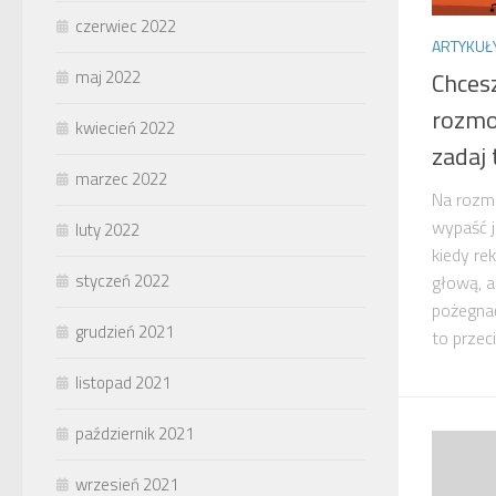
czerwiec 2022
ARTYKUŁ
Chces
maj 2022
rozmo
kwiecień 2022
zadaj 
marzec 2022
Na rozmo
wypaść j
luty 2022
kiedy re
styczeń 2022
głową, a
pożegnać
grudzień 2021
to przec
listopad 2021
październik 2021
wrzesień 2021