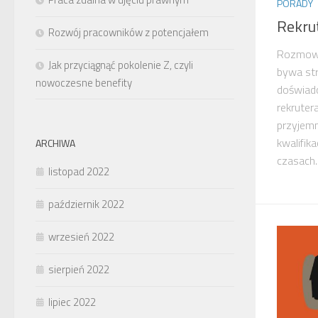
PORADY
Rekru
Rozwój pracowników z potencjałem
Rozmowa
Jak przyciągnąć pokolenie Z, czyli
bywa str
nowoczesne benefity
doświadc
rekruter
przyjem
kwalifika
ARCHIWA
czasach..
listopad 2022
październik 2022
wrzesień 2022
sierpień 2022
lipiec 2022