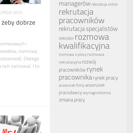
managerów
rekrutacja online
rekrutacja
LUTEGO 2015
pracowników
 żeby dobrze
rekrutacja specjalistów
rozmowa
rekruter
kwalifikacyjna
erminowych i
acowników, rozmowy
rozmowa
rozmowa o pracę
codzienność. Dlatego
rozwój
rekrutacyjna
a nich zachować. I to
rynek
pracowników
pracownika
rynek pracy
wizerunek
wizerunek firmy
pracodawcy
wynagrodzenia
zmiana pracy