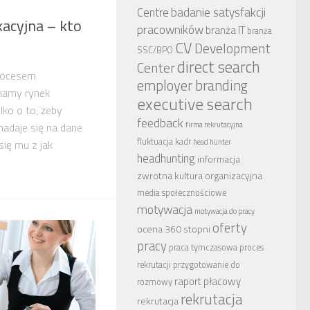
badanie satysfakcji
Centre
acyjna – kto
pracowników
branża IT
branża
CV
Development
SSC/BPO
direct search
Center
rocesem
employer branding
mamy rynek
executive search
lko o to, żeby
feedback
nadaje się na dane
firma rekrutacyjna
fluktuacja kadr
się mu z jak
head hunter
headhunting
informacja
zwrotna
kultura organizacyjna
media społecznościowe
motywacja
motywacja do pracy
oferty
ocena 360 stopni
pracy
praca tymczasowa
proces
rekrutacji
przygotowanie do
raport płacowy
rozmowy
rekrutacja
rekrutacja