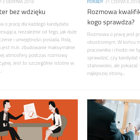
13 SIERPNIA 2018
PORADY
21 CZERWCA 2018
ter bez wdzięku
Rozmowa kwalifik
kogo sprawdza?
 o pracę dla każdego kandydata
esująca, niezależnie od tego, jak duże
Rozmowa o pracę jest p
zenie i umiejętności posiada. Rolą
obustronnym. W końcu 
a jest m.in. zbudowanie maksymalnie
pracownika i chodzi nie ty
nej atmosfery podczas rozmowy
sprawdzić, czy kandydat 
cyjnej. Jest to szczególnie istotne w
stanowisko, ale pokazać 
.
najlepszej strony...