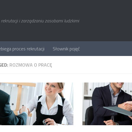
rekrutacji i zarządzaniu zasobami ludzkimi
ebiega proces rekrutacji
Słownik pojęć
GED:
ROZMOWA O PRACĘ