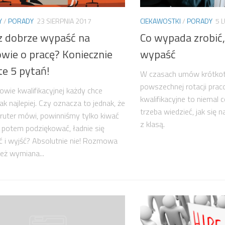
Y
/
PORADY
23 SIERPNIA 2017
CIEKAWOSTKI
/
PORADY
5 
z dobrze wypaść na
Co wypada zrobić,
wie o pracę? Koniecznie
wypaść
te 5 pytań!
W czasach umów krótkot
powszechnej rotacji pr
wie kwalifikacyjnej każdy chce
kwalifikacyjne to niemal 
ak najlepiej. Czy oznacza to jednak, że
trzeba wiedzieć, jak się n
kruter mówi, powinniśmy tylko kiwać
z klasą.
 potem podziękować, ładnie się
 i wyjść? Absolutnie nie! Rozmowa
ież wymiana...