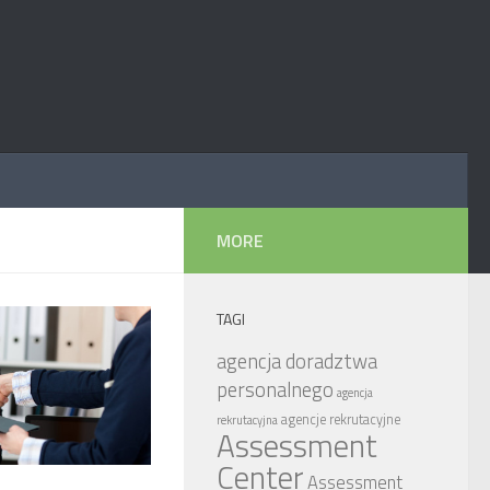
MORE
TAGI
agencja doradztwa
personalnego
agencja
agencje rekrutacyjne
rekrutacyjna
Assessment
Center
Assessment