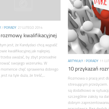
Y
/
PORADY
27 LUTEGO 2014
 rozmowy kwalifikacyjnej
ym jest, że Kandydaci chcą wypaść
ie kwalifikacyjnej jak najlepiej.
 trzeba uważać, by zbyt przesadnie
ARTYKUŁY
/
PORADY
11 LU
reować swojego wizerunku. W
10 przykazań roz
momencie chęć sprawienia dobrego
jest na tyle duża, że treść,...
Rozmowa o pracę jest dl
stresującym przeżyciem
są dodatkowo w sytuacji
szczególnie zależy na dan
dobrym zaprezentowaniu 
pracodawcą. Bez dwóch z