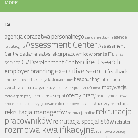
MORE
TAGI
agencja doradztwa personalnego
agencje
agencja rekrutacyjna
Assessment Center
Assessment
rekrutacyjne
badanie satysfakcji pracowników
Centre
branża IT
branża
CV
direct search
Development Center
SSC/BPO
executive search
employer branding
feedback
headhunting
informacja
fluktuacja kadr
firma rekrutacyjna
head hunter
motywacja
zwrotna
kultura organizacyjna
media społecznościowe
oferty pracy
ocena 360 stopni
praca tymczasowa
motywacja do pracy
raport płacowy
rekrutacja
proces rekrutacji
przygotowanie do rozmowy
rekrutacja
rekrutacja managerów
rekrutacja online
pracowników
rekrutacja specjalistów
rekruter
rozmowa kwalifikacyjna
rozmowa o pracę