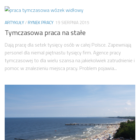
ARTYKUŁY
/
RYNEK PRACY
19 SIERPNIA 2015
Tymczasowa praca na stałe
Dają pracę dla setek tysięcy osób w całej Polsce. Zapewniają
personel dla niemal piętnastu tysięcy firm. Agence pracy
tymczasowej to dla wielu szansa na jakiekolwiek zatrudnienie i
pomoc w znalezieniu miejsca pracy. Problem pojawia...