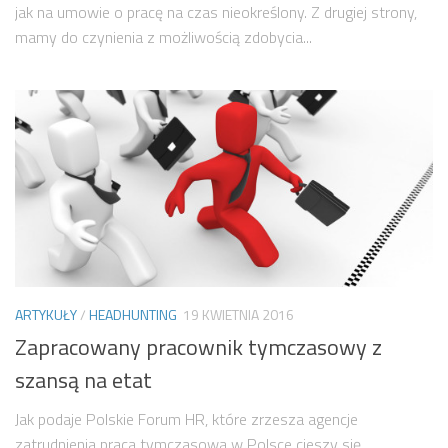
jak na umowie o pracę na czas nieokreślony. Z drugiej strony,
mamy do czynienia z możliwością zdobycia...
ARTYKUŁY
/
HEADHUNTING
19 KWIETNIA 2016
Zapracowany pracownik tymczasowy z
szansą na etat
Jak podaje Polskie Forum HR, które zrzesza agencje
zatrudnienia praca tymczasowa w Polsce cieszy się