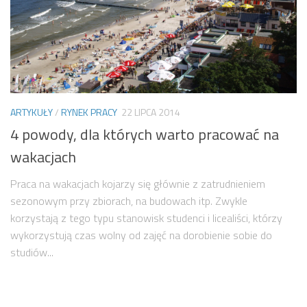
ARTYKUŁY
/
RYNEK PRACY
22 LIPCA 2014
4 powody, dla których warto pracować na
wakacjach
Praca na wakacjach kojarzy się głównie z zatrudnieniem
sezonowym przy zbiorach, na budowach itp. Zwykle
korzystają z tego typu stanowisk studenci i licealiści, którzy
wykorzystują czas wolny od zajęć na dorobienie sobie do
studiów...