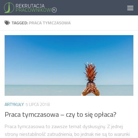
TAGGED:
PRACA TYMCZASOWA
ARTYKUŁY
5 LIPCA 2018
Praca tymczasowa – czy to się opłaca?
Praca tymczasowa to zawsze temat dyskusyjny. Z jednej
strony niestabilność zatrudnienia, bo jednak nie są to warunki