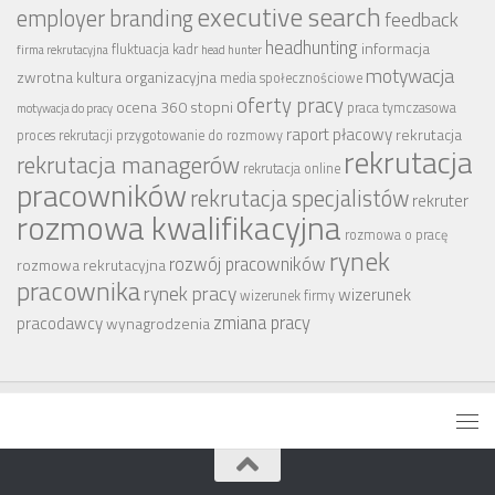
executive search
employer branding
feedback
headhunting
informacja
fluktuacja kadr
firma rekrutacyjna
head hunter
motywacja
zwrotna
kultura organizacyjna
media społecznościowe
oferty pracy
ocena 360 stopni
praca tymczasowa
motywacja do pracy
raport płacowy
rekrutacja
proces rekrutacji
przygotowanie do rozmowy
rekrutacja
rekrutacja managerów
rekrutacja online
pracowników
rekrutacja specjalistów
rekruter
rozmowa kwalifikacyjna
rozmowa o pracę
rynek
rozwój pracowników
rozmowa rekrutacyjna
pracownika
rynek pracy
wizerunek
wizerunek firmy
zmiana pracy
pracodawcy
wynagrodzenia