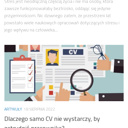
Stres jest nieodłączną częścią życia i nie ma osoby, która
zawsze funkcjonowałaby beztrosko, oddając się jedynie
przyjemnościom. Nic dziwnego zatem, że przestrzeni lat
powstało wiele naukowych opracowań dotyczących stresu i
jego wpływu na człowieka....
ARTYKUŁY
18 SIERPNIA 2022
Dlaczego samo CV nie wystarczy, by
zatrudnić pracownika?