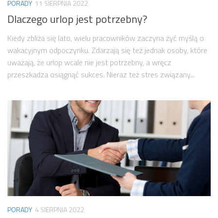
PORADY
11 SIERPNIA 2022
Dlaczego urlop jest potrzebny?
Kiedy zbliża się lato, wielu pracowników zaczyna żyć myślą o
wakacyjnym odpoczynku. Zdarzają się też jednak osoby, które
uważają, że urlop wcale nie jest potrzebny, a wręcz
przeszkadza osiągnąć sukces. Nieraz też stres związany...
PORADY
4 SIERPNIA 2022