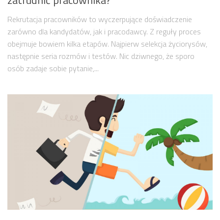
Rekrutacja pracowników to wyczerpujące doświadczenie
zarówno dla kandydatów, jak i pracodawcy. Z reguły proces
obejmuje bowiem kilka etapów. Najpierw selekcja życiorysów,
następnie seria rozmów i testów. Nic dziwnego, że sporo
osób zadaje sobie pytanie,...