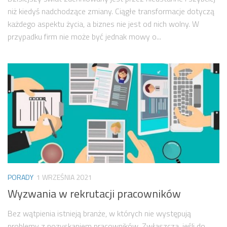
niż kiedyś nadchodzące zmiany. Ciągłe transformacje dotyczą
każdego aspektu życia, a biznes nie jest od nich wolny. W
przypadku firm nie może być jednak mowy o...
PORADY
1 WRZEŚNIA 2021
Wyzwania w rekrutacji pracowników
Bez wątpienia istnieją branże, w których nie występują
problemy z pozyskaniem pracowników. Zwłaszcza, jeśli do