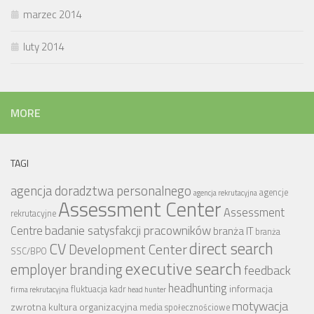
marzec 2014
luty 2014
MORE
TAGI
agencja doradztwa personalnego
agencje
agencja rekrutacyjna
Assessment Center
Assessment
rekrutacyjne
badanie satysfakcji pracowników
Centre
branża IT
branża
CV
direct search
Development Center
SSC/BPO
executive search
employer branding
feedback
headhunting
informacja
fluktuacja kadr
firma rekrutacyjna
head hunter
motywacja
zwrotna
kultura organizacyjna
media społecznościowe