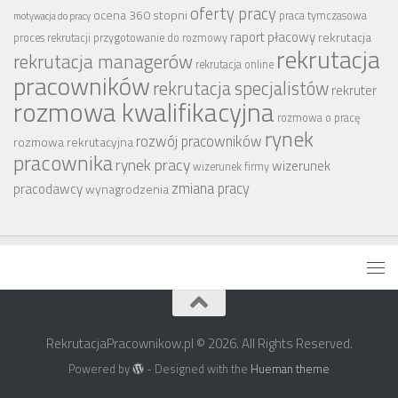
oferty pracy
ocena 360 stopni
praca tymczasowa
motywacja do pracy
raport płacowy
rekrutacja
proces rekrutacji
przygotowanie do rozmowy
rekrutacja
rekrutacja managerów
rekrutacja online
pracowników
rekrutacja specjalistów
rekruter
rozmowa kwalifikacyjna
rozmowa o pracę
rynek
rozwój pracowników
rozmowa rekrutacyjna
pracownika
rynek pracy
wizerunek
wizerunek firmy
zmiana pracy
pracodawcy
wynagrodzenia
RekrutacjaPracownikow.pl © 2026. All Rights Reserved.
Powered by
- Designed with the
Hueman theme