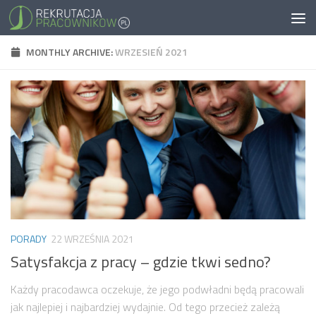
MONTHLY ARCHIVE:
WRZESIEŃ 2021
PORADY
22 WRZEŚNIA 2021
Satysfakcja z pracy – gdzie tkwi sedno?
Każdy pracodawca oczekuje, że jego podwładni będą pracowali
jak najlepiej i najbardziej wydajnie. Od tego przecież zależą