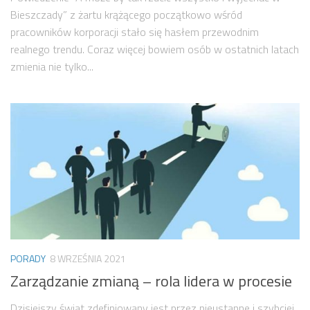
Bieszczady” z żartu krążącego początkowo wśród
pracowników korporacji stało się hasłem przewodnim
realnego trendu. Coraz więcej bowiem osób w ostatnich latach
zmienia nie tylko...
PORADY
8 WRZEŚNIA 2021
Zarządzanie zmianą – rola lidera w procesie
Dzisiejszy świat zdefiniowany jest przez nieustanne i szybciej