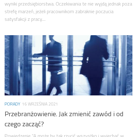
wyniki przedsiębiorstwa. Oczekiwania te nie wyjdą jednak poza
strefę marzeń, jeżeli pracownikom zabraknie poczucia
satysfakcji z pracy....
PORADY
16 WRZEŚNIA 2021
Przebranżowienie. Jak zmienić zawód i od
czego zacząć?
Powiedzenie “A może by tak rzucić wszystko i wyjechać w