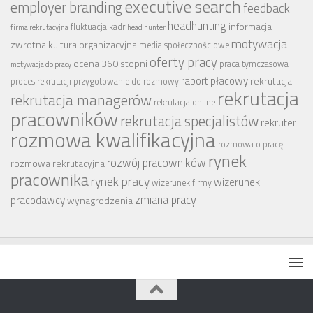
executive search
employer branding
feedback
headhunting
informacja
fluktuacja kadr
firma rekrutacyjna
head hunter
motywacja
zwrotna
kultura organizacyjna
media społecznościowe
oferty pracy
ocena 360 stopni
praca tymczasowa
motywacja do pracy
raport płacowy
rekrutacja
proces rekrutacji
przygotowanie do rozmowy
rekrutacja
rekrutacja managerów
rekrutacja online
pracowników
rekrutacja specjalistów
rekruter
rozmowa kwalifikacyjna
rozmowa o pracę
rynek
rozwój pracowników
rozmowa rekrutacyjna
pracownika
rynek pracy
wizerunek
wizerunek firmy
zmiana pracy
pracodawcy
wynagrodzenia