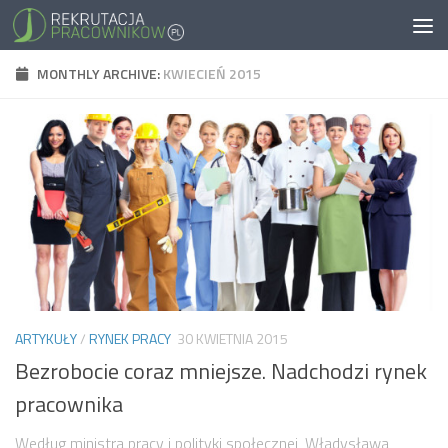
MONTHLY ARCHIVE:
KWIECIEŃ 2015
ARTYKUŁY
/
RYNEK PRACY
30 KWIETNIA 2015
Bezrobocie coraz mniejsze. Nadchodzi rynek
pracownika
Według ministra pracy i polityki społecznej, Władysława