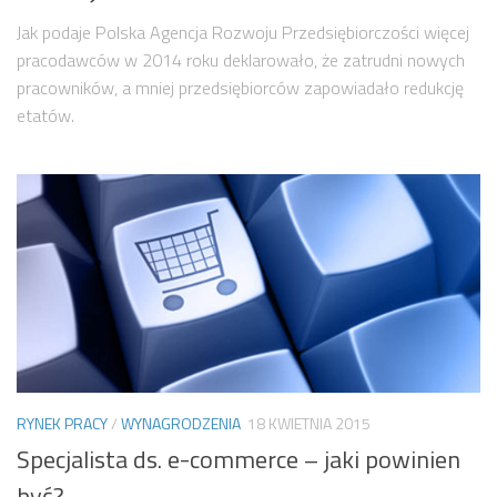
Jak podaje Polska Agencja Rozwoju Przedsiębiorczości więcej
pracodawców w 2014 roku deklarowało, że zatrudni nowych
pracowników, a mniej przedsiębiorców zapowiadało redukcję
etatów.
RYNEK PRACY
/
WYNAGRODZENIA
18 KWIETNIA 2015
Specjalista ds. e-commerce – jaki powinien
być? –