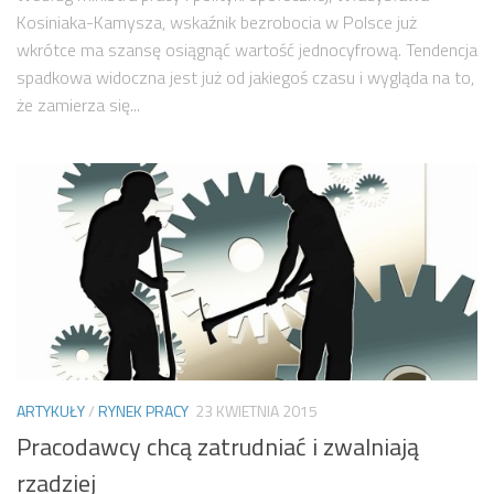
Kosiniaka-Kamysza, wskaźnik bezrobocia w Polsce już
wkrótce ma szansę osiągnąć wartość jednocyfrową. Tendencja
spadkowa widoczna jest już od jakiegoś czasu i wygląda na to,
że zamierza się...
ARTYKUŁY
/
RYNEK PRACY
23 KWIETNIA 2015
Pracodawcy chcą zatrudniać i zwalniają
rzadziej