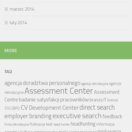
marzec 2014
luty 2014
MORE
TAGI
agencja doradztwa personalnego
agencje
agencja rekrutacyjna
Assessment Center
Assessment
rekrutacyjne
badanie satysfakcji pracowników
Centre
branża IT
branża
CV
direct search
Development Center
SSC/BPO
executive search
employer branding
feedback
headhunting
informacja
fluktuacja kadr
firma rekrutacyjna
head hunter
motywacja
zwrotna
kultura organizacyjna
media społecznościowe