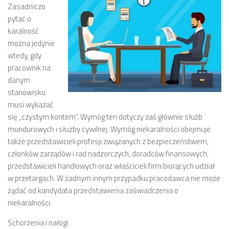
Zasadniczo
pytać o
karalność
można jedynie
wtedy, gdy
pracownik na
danym
stanowisku
musi wykazać
się „czystym kontem”. Wymóg ten dotyczy zaś głównie służb
mundurowych i służby cywilnej. Wymóg niekaralności obejmuje
także przedstawicieli profesji związanych z bezpieczeństwem,
członków zarządów i rad nadzorczych, doradców finansowych,
przedstawicieli handlowych oraz właścicieli firm biorących udział
w przetargach. W żadnym innym przypadku pracodawca nie może
żądać od kandydata przedstawienia zaświadczenia o
niekaralności.
Schorzenia i nałogi