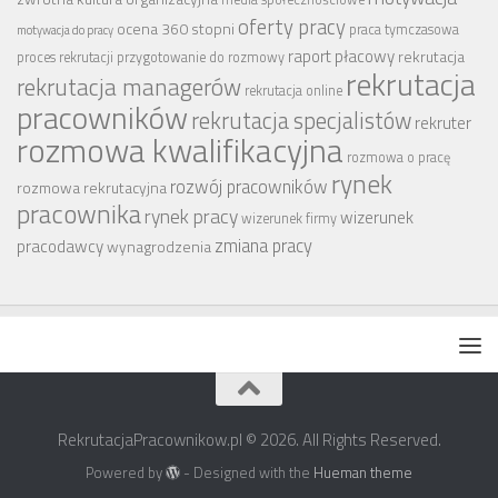
oferty pracy
ocena 360 stopni
praca tymczasowa
motywacja do pracy
raport płacowy
rekrutacja
proces rekrutacji
przygotowanie do rozmowy
rekrutacja
rekrutacja managerów
rekrutacja online
pracowników
rekrutacja specjalistów
rekruter
rozmowa kwalifikacyjna
rozmowa o pracę
rynek
rozwój pracowników
rozmowa rekrutacyjna
pracownika
rynek pracy
wizerunek
wizerunek firmy
zmiana pracy
pracodawcy
wynagrodzenia
RekrutacjaPracownikow.pl © 2026. All Rights Reserved.
Powered by
- Designed with the
Hueman theme