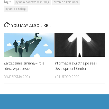
Tags:
pytania podczas rekrutacji
pytanie o karalność
pytanie o nałogi
YOU MAY ALSO LIKE...
Zarządzanie zmianą – rola
Informacja zwrotna po sesji
lidera w procesie
Development Center
8 WRZEŚNIA 2021
10 LUTEGO 2020