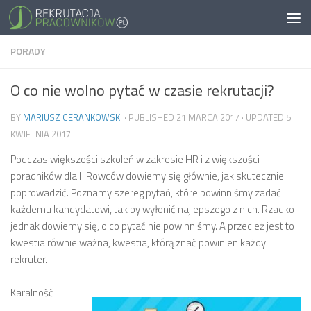
PORADY
O co nie wolno pytać w czasie rekrutacji?
BY
MARIUSZ CERANKOWSKI
· PUBLISHED
21 MARCA 2017
· UPDATED
5
KWIETNIA 2017
Podczas większości szkoleń w zakresie HR i z większości
poradników dla HRowców dowiemy się głównie, jak skutecznie
poprowadzić. Poznamy szereg pytań, które powinniśmy zadać
każdemu kandydatowi, tak by wyłonić najlepszego z nich. Rzadko
jednak dowiemy się, o co pytać nie powinniśmy. A przecież jest to
kwestia równie ważna, kwestia, którą znać powinien każdy
rekruter.
Karalność