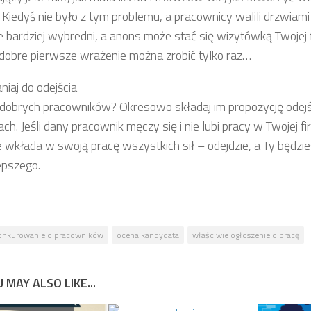
 Kiedyś nie było z tym problemu, a pracownicy walili drzwiami 
e bardziej wybredni, a anons może stać się wizytówką Twojej f
dobre pierwsze wrażenie można zrobić tylko raz…
niaj do odejścia
dobrych pracowników? Okresowo składaj im propozycję odejś
h. Jeśli dany pracownik męczy się i nie lubi pracy w Twojej fi
nie wkłada w swoją pracę wszystkich sił – odejdzie, a Ty będz
epszego.
onkurowanie o pracowników
ocena kandydata
właściwie ogłoszenie o pracę
 MAY ALSO LIKE...