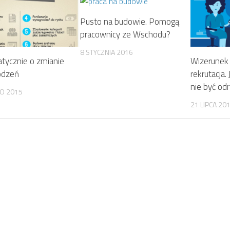
Pusto na budowie. Pomogą
pracownicy ze Wschodu?
8 STYCZNIA 2016
tycznie o zmianie
Wizerunek 
odzeń
rekrutacja.
nie być o
GO 2015
21 LIPCA 20