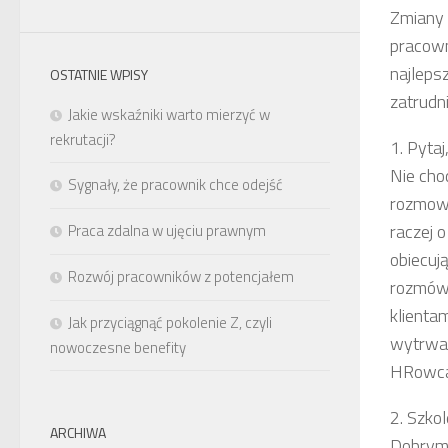
Zmiany 
pracown
najleps
OSTATNIE WPISY
zatrudni
Jakie wskaźniki warto mierzyć w
rekrutacji?
1. Pytaj
Nie cho
Sygnały, że pracownik chce odejść
rozmowa
raczej 
Praca zdalna w ujęciu prawnym
obiecuj
Rozwój pracowników z potencjałem
rozmów
klientam
Jak przyciągnąć pokolenie Z, czyli
wytrwał
nowoczesne benefity
HRowca
2. Szkol
ARCHIWA
Dobrym 