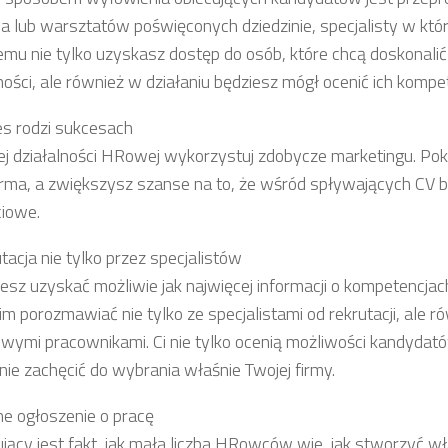
ia lub warsztatów poświęconych dziedzinie, specjalisty w któr
temu nie tylko uzyskasz dostęp do osób, które chcą doskonali
ności, ale również w działaniu będziesz mógł ocenić ich kompe
es rodzi sukcesach
j działalności HRowej wykorzystuj zdobycze marketingu. Poka
irma, a zwiększysz szanse na to, że wśród spływających CV b
iowe.
tacja nie tylko przez specjalistów
hcesz uzyskać możliwie jak najwięcej informacji o kompetencja
im porozmawiać nie tylko ze specjalistami od rekrutacji, ale r
wymi pracownikami. Ci nie tylko ocenią możliwości kandydatów
nie zachęcić do wybrania właśnie Twojej firmy.
lne ogłoszenie o pracę
jący jest fakt, jak mała liczba HRowców wie, jak stworzyć w