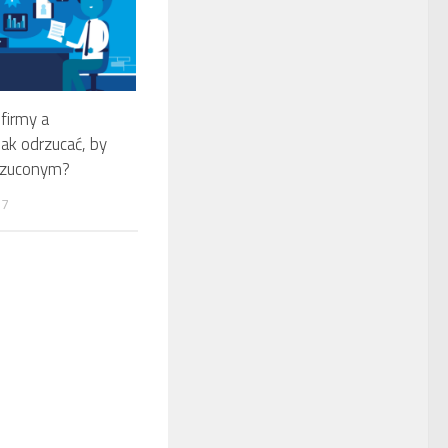
firmy a
 Jak odrzucać, by
drzuconym?
17