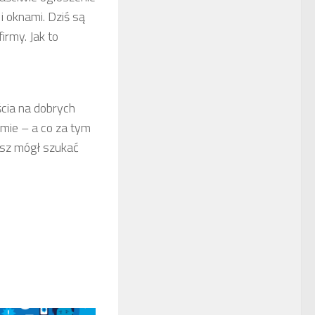
i oknami. Dziś są
irmy. Jak to
cia na dobrych
rmie – a co za tym
iesz mógł szukać