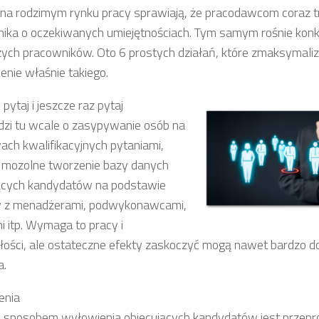
na rodzimym rynku pracy sprawiają, że pracodawcom coraz tru
ika o oczekiwanych umiejętnościach. Tym samym rośnie konk
zych pracowników. Oto 6 prostych działań, które zmaksymali
enie właśnie takiego.
, pytaj i jeszcze raz pytaj
dzi tu wcale o zasypywanie osób na
ch kwalifikacyjnych pytaniami,
o mozolne tworzenie bazy danych
ących kandydatów na podstawie
 z menadżerami, podwykonawcami,
i itp. Wymaga to pracy i
ości, ale ostateczne efekty zaskoczyć mogą nawet bardzo 
.
enia
sposobem wyłowienia obiecujących kandydatów jest przep