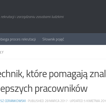
rekrutacji i zarządzaniu zasobami ludzkimi
ebiega proces rekrutacji
Słownik pojęć
ŁY
echnik, które pomagają zna
lepszych pracowników
SZ CERANKOWSKI
· PUBLISHED
28 MARCA 2017
· UPDATED
5 KWIETNIA 20