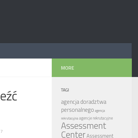
MORE
leźć
TAGI
agencja doradztwa
personalnego
agencja
agencje rekrutacyjne
rekrutacyjna
Assessment
17
Center
Assessment