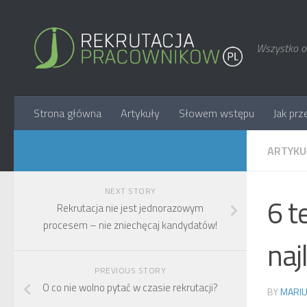
Wszystko o 
Strona główna
Artykuły
Słowem wstępu
Jak prz
ARTYKU
NEXT STORY
6 t
Rekrutacja nie jest jednorazowym
procesem – nie zniechęcaj kandydatów!
naj
PREVIOUS STORY
O co nie wolno pytać w czasie rekrutacji?
BY
MARIU