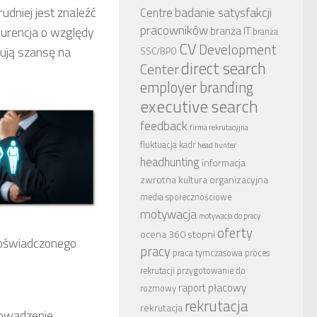
dniej jest znaleźć
badanie satysfakcji
Centre
pracowników
urencja o względy
branża IT
branża
CV
Development
zują szansę na
SSC/BPO
direct search
Center
employer branding
executive search
feedback
firma rekrutacyjna
fluktuacja kadr
head hunter
headhunting
informacja
zwrotna
kultura organizacyjna
media społecznościowe
motywacja
motywacja do pracy
oferty
ocena 360 stopni
doświadczonego
pracy
praca tymczasowa
proces
rekrutacji
przygotowanie do
raport płacowy
rozmowy
rekrutacja
rekrutacja
rowadzenie