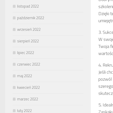
szkolen
listopad 2022
Dzięki 
październik 2022
umiejęt
wrzesień 2022
3. Sukc
W swoje
sierpień 2022
Twoja f
lipiec 2022
wartośc
czerwiec 2022
4. Rekru
Jeśli c
maj 2022
pozwól 
szerego
kwiecień 2022
skutecz
marzec 2022
5. Idea
luty 2022
Zaskaku