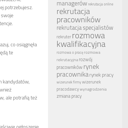
managerów
rekrutacja online
ej potrzebujesz.
rekrutacja
ć swoje
pracowników
tencje.
rekrutacja specjalistów
rozmowa
rekruter
kwalifikacyjna
zuj, co osiągnęła
ędą te
rozmowa
rozmowa o pracę
rozwój
rekrutacyjna
rynek
pracowników
pracownika
rynek pracy
ch kandydatów,
wizerunek
wizerunek firmy
ównież
pracodawcy
wynagrodzenia
zmiana pracy
, ale potrafią też
łaściwie ogłoszenie