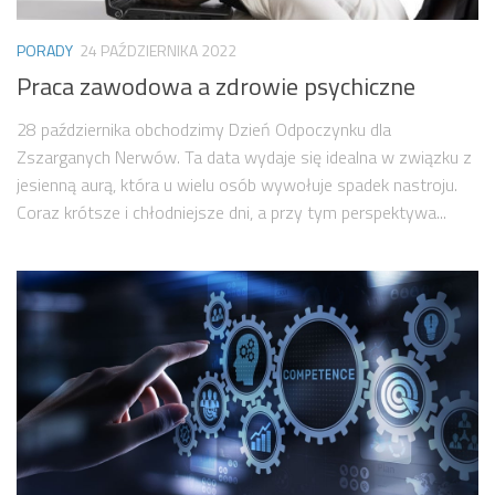
PORADY
24 PAŹDZIERNIKA 2022
Praca zawodowa a zdrowie psychiczne
28 października obchodzimy Dzień Odpoczynku dla
Zszarganych Nerwów. Ta data wydaje się idealna w związku z
jesienną aurą, która u wielu osób wywołuje spadek nastroju.
Coraz krótsze i chłodniejsze dni, a przy tym perspektywa...