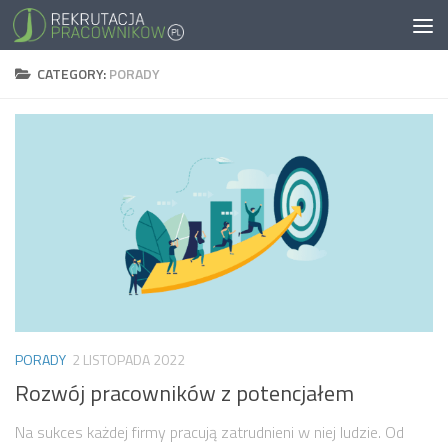
CATEGORY:
PORADY
PORADY
2 LISTOPADA 2022
Rozwój pracowników z potencjałem
Na sukces każdej firmy pracują zatrudnieni w niej ludzie. Od