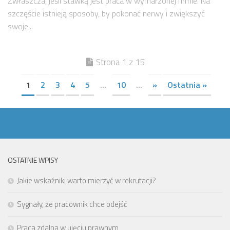
Zwłaszcza, jeśli stawką jest praca w wymarzonej firmie. Na
szczęście istnieją sposoby, by pokonać nerwy i zwiększyć
swoje...
Strona 1 z 15
1
2
3
4
5
...
10
...
»
Ostatnia »
OSTATNIE WPISY
Jakie wskaźniki warto mierzyć w rekrutacji?
Sygnały, że pracownik chce odejść
Praca zdalna w ujęciu prawnym