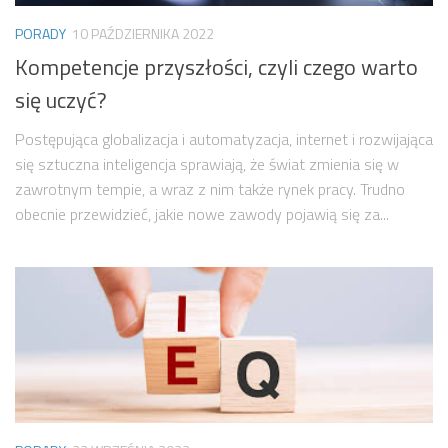
PORADY
10 PAŹDZIERNIKA 2022
Kompetencje przyszłości, czyli czego warto
się uczyć?
Postępująca globalizacja i automatyzacja, internet i rozwijająca
się sztuczna inteligencja sprawiają, że świat zmienia się w
zawrotnym tempie, a wraz z nim także rynek pracy. Trudno
obecnie przewidzieć, jakie nowe zawody pojawią się za...