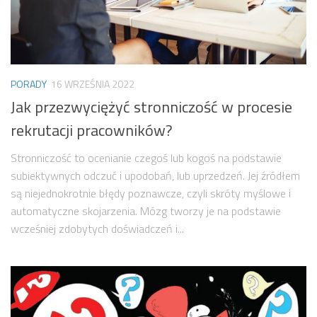
PORADY
16 WRZEŚNIA 2022
Jak przezwyciężyć stronniczość w procesie
rekrutacji pracowników?
Stronniczość to ocenianie czegoś lub kogoś na podstawie
subiektywnych odczuć i upodobań, lub uprzedzeń. Jej źródłem
są niejednokrotnie błędy poznawcze, czyli skróty myślowe i
automatyczne skojarzenia. Mózg tworzy je na podstawie
wcześniej zdobytych doświadczeń i...