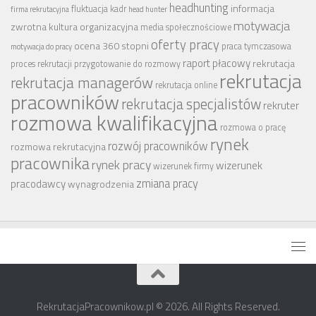
headhunting
informacja
fluktuacja kadr
firma rekrutacyjna
head hunter
motywacja
zwrotna
kultura organizacyjna
media społecznościowe
oferty pracy
ocena 360 stopni
praca tymczasowa
motywacja do pracy
raport płacowy
rekrutacja
proces rekrutacji
przygotowanie do rozmowy
rekrutacja
rekrutacja managerów
rekrutacja online
pracowników
rekrutacja specjalistów
rekruter
rozmowa kwalifikacyjna
rozmowa o pracę
rynek
rozwój pracowników
rozmowa rekrutacyjna
pracownika
rynek pracy
wizerunek
wizerunek firmy
zmiana pracy
pracodawcy
wynagrodzenia
RekrutacjaPracownikow.pl © 2026. All Rights Reserved.