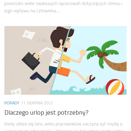
powstało wiele naukowych opracowań dotyczących stresu i
jego wpływu na człowieka....
PORADY
11 SIERPNIA 2022
Dlaczego urlop jest potrzebny?
Kiedy zbliża się lato, wielu pracowników zaczyna żyć myślą o