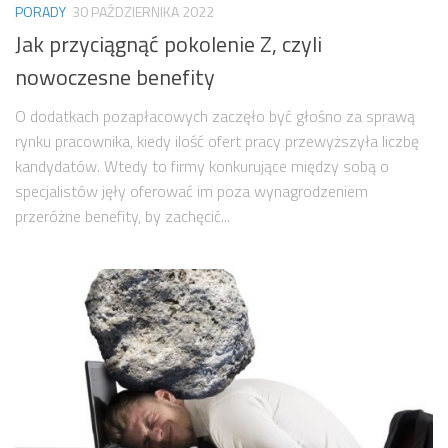
PORADY
30 PAŹDZIERNIKA 2022
Jak przyciągnąć pokolenie Z, czyli
nowoczesne benefity
O dodatkach pozapłacowych zaczęło być głośno za sprawą
rynku pracownika, kiedy ilość ofert pracy przewyższyła liczbę
kandydatów. Wtedy to firmy konkurujące między sobą o
specjalistów jęły oferować im poza wynagrodzeniem
przeróżne benefity, by zachęcić...