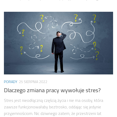
PORADY
25 SIERPNIA 2022
Dlaczego zmiana pracy wywołuje stres?
Stres jest nieodłączną częścią życia i nie ma osoby, która
zawsze funkcjonowałaby beztrosko, oddając się jedynie
przyjemnościom. Nic dziwnego zatem, że przestrzeni lat