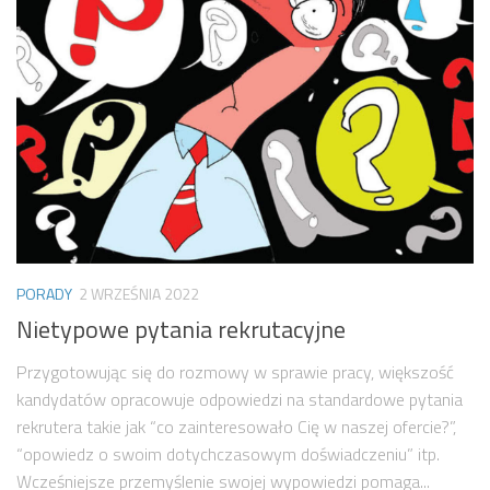
PORADY
2 WRZEŚNIA 2022
Nietypowe pytania rekrutacyjne
Przygotowując się do rozmowy w sprawie pracy, większość
kandydatów opracowuje odpowiedzi na standardowe pytania
rekrutera takie jak “co zainteresowało Cię w naszej ofercie?”,
“opowiedz o swoim dotychczasowym doświadczeniu” itp.
Wcześniejsze przemyślenie swojej wypowiedzi pomaga...