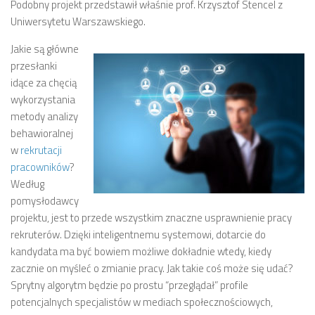
Podobny projekt przedstawił właśnie prof. Krzysztof Stencel z
Uniwersytetu Warszawskiego.
Jakie są główne
przesłanki
idące za chęcią
wykorzystania
metody analizy
behawioralnej
w
rekrutacji
pracowników
?
Według
pomysłodawcy
projektu, jest to przede wszystkim znaczne usprawnienie pracy
rekruterów. Dzięki inteligentnemu systemowi, dotarcie do
kandydata ma być bowiem możliwe dokładnie wtedy, kiedy
zacznie on myśleć o zmianie pracy. Jak takie coś może się udać?
Sprytny algorytm będzie po prostu “przeglądał” profile
potencjalnych specjalistów w mediach społecznościowych,