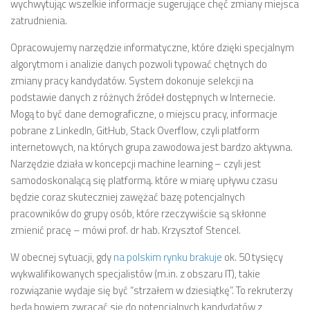
wychwytując wszelkie informacje sugerujące chęć zmiany miejsca
zatrudnienia.
Opracowujemy narzędzie informatyczne, które dzięki specjalnym
algorytmom i analizie danych pozwoli typować chętnych do
zmiany pracy kandydatów. System dokonuje selekcji na
podstawie danych z różnych źródeł dostępnych w Internecie.
Mogą to być dane demograficzne, o miejscu pracy, informacje
pobrane z LinkedIn, GitHub, Stack Overflow, czyli platform
internetowych, na których grupa zawodowa jest bardzo aktywna.
Narzędzie działa w koncepcji machine learning – czyli jest
samodoskonalącą się platformą. które w miarę upływu czasu
będzie coraz skuteczniej zawężać bazę potencjalnych
pracowników do grupy osób, które rzeczywiście są skłonne
zmienić pracę – mówi prof. dr hab. Krzysztof Stencel.
W obecnej sytuacji, gdy
na polskim rynku brakuje
ok. 50 tysięcy
wykwalifikowanych specjalistów (m.in. z obszaru IT), takie
rozwiązanie wydaje się być “strzałem w dziesiątkę”. To rekruterzy
będą bowiem zwracać się do potencjalnych kandydatów z