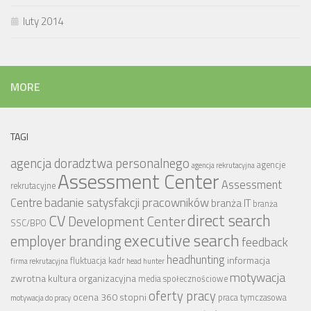
luty 2014
MORE
TAGI
agencja doradztwa personalnego
agencje
agencja rekrutacyjna
Assessment Center
Assessment
rekrutacyjne
badanie satysfakcji pracowników
Centre
branża IT
branża
CV
direct search
Development Center
SSC/BPO
executive search
employer branding
feedback
headhunting
informacja
fluktuacja kadr
firma rekrutacyjna
head hunter
motywacja
zwrotna
kultura organizacyjna
media społecznościowe
oferty pracy
ocena 360 stopni
praca tymczasowa
motywacja do pracy