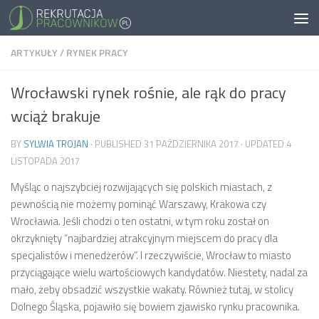
ARTYKUŁY
/
RYNEK PRACY
Wrocławski rynek rośnie, ale rąk do pracy
wciąż brakuje
BY
SYLWIA TROJAN
· PUBLISHED
31 PAŹDZIERNIKA 2017
· UPDATED
4
LISTOPADA 2017
Myśląc o najszybciej rozwijających się polskich miastach, z
pewnością nie możemy pominąć Warszawy, Krakowa czy
Wrocławia. Jeśli chodzi o ten ostatni, w tym roku został on
okrzyknięty “najbardziej atrakcyjnym miejscem do pracy dla
specjalistów i menedżerów”. I rzeczywiście, Wrocław to miasto
przyciągające wielu wartościowych kandydatów. Niestety, nadal za
mało, żeby obsadzić wszystkie wakaty. Również tutaj, w stolicy
Dolnego Śląska, pojawiło się bowiem zjawisko rynku pracownika.