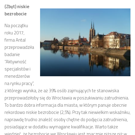
(Zbyt) niskie
bezrobocie
Na początku
roku 2017,
firma Antal
przeprowadziła
badanie
“Aktywność
specjalistów i
menedżerów
na rynku pracy”,
z którego wynika, że aż 39% osób zajmujących te stanowiska
przeprowadziłoby się do Wrocławia w poszukiwaniu zatrudnienia.
To bardzo dobra informacja dla miasta, w którym panuje obecnie
rekordowo niskie bezrobocie (2,5%). Przy tak niewielkim wskaźniku,
naprawdę trudno znaleźć osoby chętne do podjęcia zatrudnienia,
posiadające w dodatku wymagane kwalifikacje. Warto także
wiedzieć, że bezrobocie we Wrocławiu jest znacznie niższe niż w