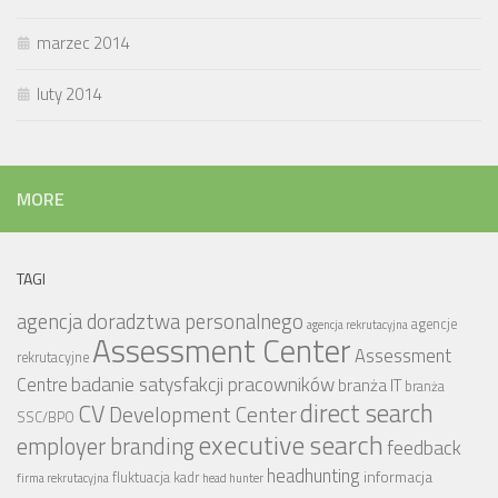
marzec 2014
luty 2014
MORE
TAGI
agencja doradztwa personalnego
agencje
agencja rekrutacyjna
Assessment Center
Assessment
rekrutacyjne
badanie satysfakcji pracowników
Centre
branża IT
branża
CV
direct search
Development Center
SSC/BPO
executive search
employer branding
feedback
headhunting
informacja
fluktuacja kadr
firma rekrutacyjna
head hunter