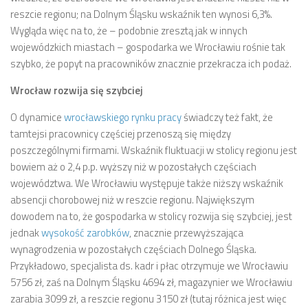
reszcie regionu; na Dolnym Śląsku wskaźnik ten wynosi 6,3%.
Wygląda więc na to, że – podobnie zresztą jak w innych
wojewódzkich miastach – gospodarka we Wrocławiu rośnie tak
szybko, że popyt na pracowników znacznie przekracza ich podaż.
Wrocław rozwija się szybciej
O dynamice
wrocławskiego rynku pracy
świadczy też fakt, że
tamtejsi pracownicy częściej przenoszą się między
poszczególnymi firmami. Wskaźnik fluktuacji w stolicy regionu jest
bowiem aż o 2,4 p.p. wyższy niż w pozostałych częściach
województwa. We Wrocławiu występuje także niższy wskaźnik
absencji chorobowej niż w reszcie regionu. Największym
dowodem na to, że gospodarka w stolicy rozwija się szybciej, jest
jednak
wysokość zarobków
, znacznie przewyższająca
wynagrodzenia w pozostałych częściach Dolnego Śląska.
Przykładowo, specjalista ds. kadr i płac otrzymuje we Wrocławiu
5756 zł, zaś na Dolnym Śląsku 4694 zł, magazynier we Wrocławiu
zarabia 3099 zł, a reszcie regionu 3150 zł (tutaj różnica jest więc