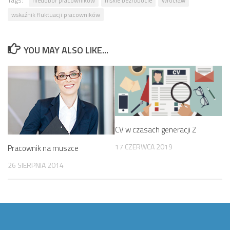
niedobór pracowników
niskie bezrobocie
Wrocław
wskaźnik fluktuacji pracowników
YOU MAY ALSO LIKE...
CV w czasach generacji Z
17 CZERWCA 2019
Pracownik na muszce
26 SIERPNIA 2014