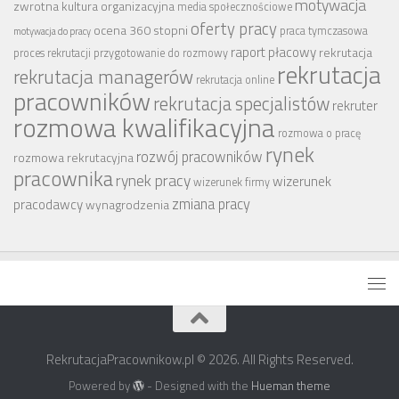
motywacja
zwrotna
kultura organizacyjna
media społecznościowe
oferty pracy
ocena 360 stopni
praca tymczasowa
motywacja do pracy
raport płacowy
rekrutacja
proces rekrutacji
przygotowanie do rozmowy
rekrutacja
rekrutacja managerów
rekrutacja online
pracowników
rekrutacja specjalistów
rekruter
rozmowa kwalifikacyjna
rozmowa o pracę
rynek
rozwój pracowników
rozmowa rekrutacyjna
pracownika
rynek pracy
wizerunek
wizerunek firmy
zmiana pracy
pracodawcy
wynagrodzenia
RekrutacjaPracownikow.pl © 2026. All Rights Reserved.
Powered by
- Designed with the
Hueman theme