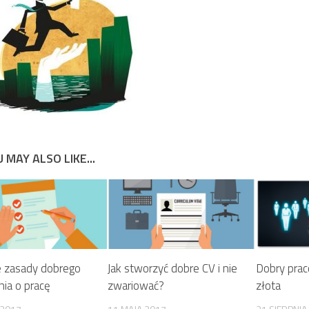
 MAY ALSO LIKE...
e zasady dobrego
Jak stworzyć dobre CV i nie
Dobry pra
nia o pracę
zwariować?
złota