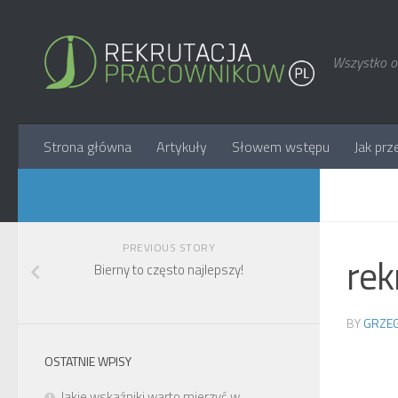
Wszystko o 
Strona główna
Artykuły
Słowem wstępu
Jak prz
PREVIOUS STORY
rek
Bierny to często najlepszy!
BY
GRZEG
OSTATNIE WPISY
Jakie wskaźniki warto mierzyć w