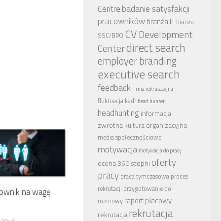
badanie satysfakcji
Centre
pracowników
branża IT
branża
CV
Development
SSC/BPO
direct search
Center
employer branding
executive search
feedback
firma rekrutacyjna
fluktuacja kadr
head hunter
headhunting
informacja
zwrotna
kultura organizacyjna
media społecznościowe
motywacja
motywacja do pracy
oferty
ocena 360 stopni
pracy
praca tymczasowa
proces
rekrutacji
przygotowanie do
cownik na wagę
raport płacowy
rozmowy
rekrutacja
rekrutacja