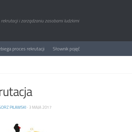
rekrutacji i zarządzaniu zasobami ludzkimi
ebiega proces rekrutacji
Słownik pojęć
rutacja
ORZ PILAWSKI
·
3 MAJA 2017