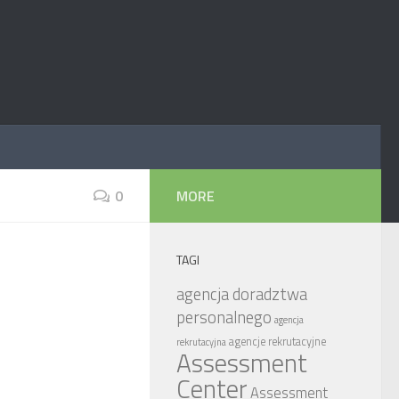
0
MORE
TAGI
agencja doradztwa
personalnego
agencja
agencje rekrutacyjne
rekrutacyjna
Assessment
Center
Assessment