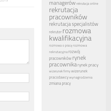
 2019
managerów
rekrutacja online
rekrutacja
pracowników
rekrutacja specjalistów
rozmowa
rekruter
kwalifikacyjna
rozmowa
rozmowa o pracę
rozwój
rekrutacyjna
rynek
pracowników
pracownika
rynek pracy
wizerunek
wizerunek firmy
pracodawcy
wynagrodzenia
zmiana pracy