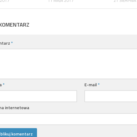
 2017
11 MAJA 2017
21 SIERPNIA
 KOMENTARZ
ntarz
*
a
*
E-mail
*
na internetowa