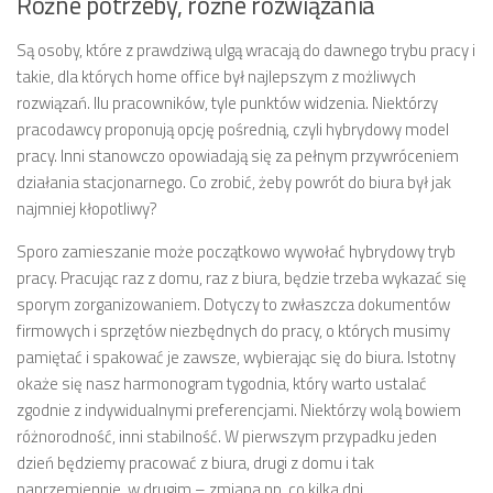
Różne potrzeby, różne rozwiązania
Są osoby, które z prawdziwą ulgą wracają do dawnego trybu pracy i
takie, dla których home office był najlepszym z możliwych
rozwiązań. Ilu pracowników, tyle punktów widzenia. Niektórzy
pracodawcy proponują opcję pośrednią, czyli hybrydowy model
pracy. Inni stanowczo opowiadają się za pełnym przywróceniem
działania stacjonarnego. Co zrobić, żeby powrót do biura był jak
najmniej kłopotliwy?
Sporo zamieszanie może początkowo wywołać hybrydowy tryb
pracy. Pracując raz z domu, raz z biura, będzie trzeba wykazać się
sporym zorganizowaniem. Dotyczy to zwłaszcza dokumentów
firmowych i sprzętów niezbędnych do pracy, o których musimy
pamiętać i spakować je zawsze, wybierając się do biura. Istotny
okaże się nasz harmonogram tygodnia, który warto ustalać
zgodnie z indywidualnymi preferencjami. Niektórzy wolą bowiem
różnorodność, inni stabilność. W pierwszym przypadku jeden
dzień będziemy pracować z biura, drugi z domu i tak
naprzemiennie, w drugim – zmiana np. co kilka dni.