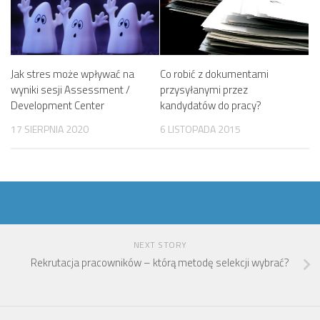
Jak stres może wpływać na
Co robić z dokumentami
wyniki sesji Assessment /
przysyłanymi przez
Development Center
kandydatów do pracy?
17 SIERPNIA 2020
6 LISTOPADA 2015
NEXT STORY
Rekrutacja pracowników – którą metodę selekcji wybrać?