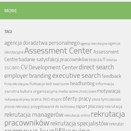
MORE
TAGI
agencja doradztwa personalnego
agencje
agencja rekrutacyjna
Assessment Center
Assessment
rekrutacyjne
badanie satysfakcji pracowników
Centre
branża IT
branża
CV
direct search
Development Center
SSC/BPO
executive search
employer branding
feedback
headhunting
informacja
fluktuacja kadr
firma rekrutacyjna
head hunter
motywacja
zwrotna
kultura organizacyjna
media społecznościowe
oferty pracy
ocena 360 stopni
praca tymczasowa
motywacja do pracy
raport płacowy
rekrutacja
proces rekrutacji
przygotowanie do rozmowy
rekrutacja
rekrutacja managerów
rekrutacja online
pracowników
rekrutacja specjalistów
rekruter
rozmowa kwalifikacyjna