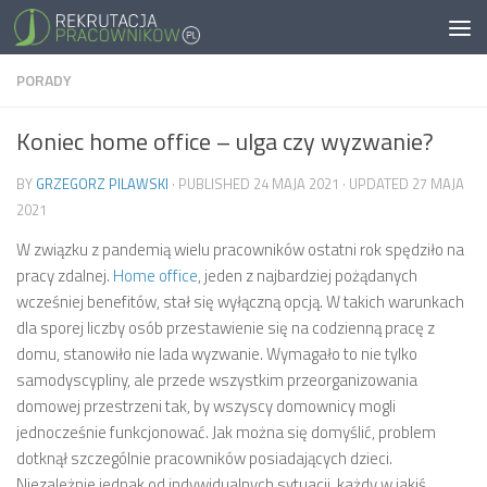
PORADY
Koniec home office – ulga czy wyzwanie?
BY
GRZEGORZ PILAWSKI
· PUBLISHED
24 MAJA 2021
· UPDATED
27 MAJA
2021
W związku z pandemią wielu pracowników ostatni rok spędziło na
pracy zdalnej.
Home office
, jeden z najbardziej pożądanych
wcześniej benefitów, stał się wyłączną opcją. W takich warunkach
dla sporej liczby osób przestawienie się na codzienną pracę z
domu, stanowiło nie lada wyzwanie. Wymagało to nie tylko
samodyscypliny, ale przede wszystkim przeorganizowania
domowej przestrzeni tak, by wszyscy domownicy mogli
jednocześnie funkcjonować. Jak można się domyślić, problem
dotknął szczególnie pracowników posiadających dzieci.
Niezależnie jednak od indywidualnych sytuacji, każdy w jakiś