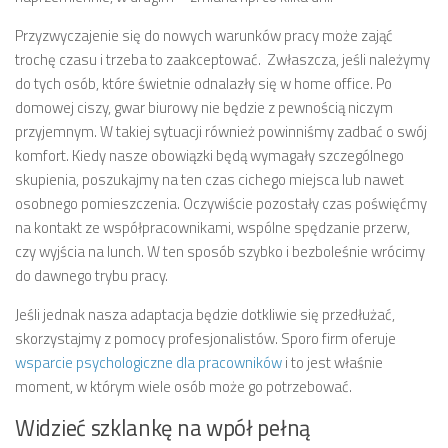
Przyzwyczajenie się do nowych warunków pracy może zająć
trochę czasu i trzeba to zaakceptować. Zwłaszcza, jeśli należymy
do tych osób, które świetnie odnalazły się w home office. Po
domowej ciszy, gwar biurowy nie będzie z pewnością niczym
przyjemnym. W takiej sytuacji również powinniśmy zadbać o swój
komfort. Kiedy nasze obowiązki będą wymagały szczególnego
skupienia, poszukajmy na ten czas cichego miejsca lub nawet
osobnego pomieszczenia. Oczywiście pozostały czas poświęćmy
na kontakt ze współpracownikami, wspólne spędzanie przerw,
czy wyjścia na lunch. W ten sposób szybko i bezboleśnie wrócimy
do dawnego trybu pracy.
Jeśli jednak nasza adaptacja będzie dotkliwie się przedłużać,
skorzystajmy z pomocy profesjonalistów. Sporo firm oferuje
wsparcie psychologiczne dla pracowników
i to jest właśnie
moment, w którym wiele osób może go potrzebować.
Widzieć szklankę na wpół pełną