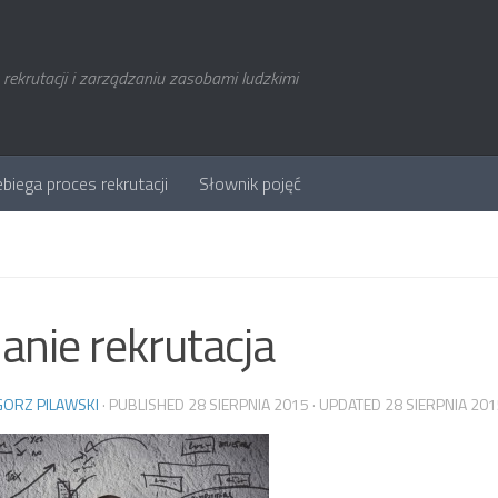
rekrutacji i zarządzaniu zasobami ludzkimi
ebiega proces rekrutacji
Słownik pojęć
anie rekrutacja
ORZ PILAWSKI
· PUBLISHED
28 SIERPNIA 2015
· UPDATED
28 SIERPNIA 20