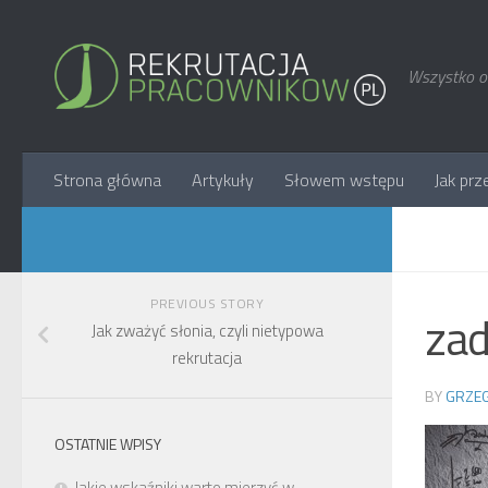
Wszystko o 
Strona główna
Artykuły
Słowem wstępu
Jak prz
PREVIOUS STORY
zad
Jak zważyć słonia, czyli nietypowa
rekrutacja
BY
GRZEG
OSTATNIE WPISY
Jakie wskaźniki warto mierzyć w