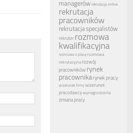
managerów
rekrutacja online
rekrutacja
pracowników
rekrutacja specjalistów
rozmowa
rekruter
kwalifikacyjna
rozmowa
rozmowa o pracę
rozwój
rekrutacyjna
rynek
pracowników
pracownika
rynek pracy
wizerunek
wizerunek firmy
pracodawcy
wynagrodzenia
zmiana pracy