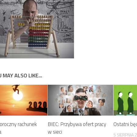
 MAY ALSO LIKE...
roczny rachunek
BIEC: Przybywa ofert pracy
Ostatni bę
a
w sieci
5 SIERPNIA 