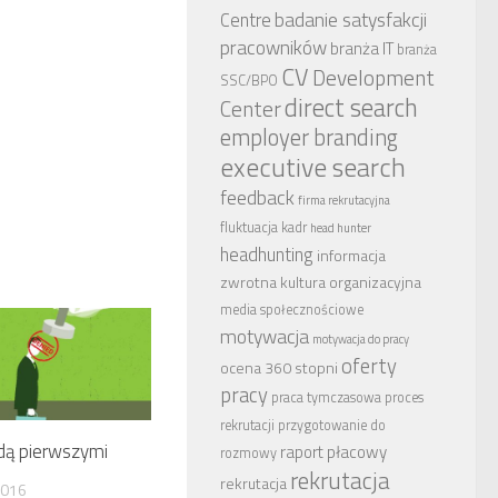
badanie satysfakcji
Centre
pracowników
branża IT
branża
CV
Development
SSC/BPO
direct search
Center
employer branding
executive search
feedback
firma rekrutacyjna
fluktuacja kadr
head hunter
headhunting
informacja
zwrotna
kultura organizacyjna
media społecznościowe
motywacja
motywacja do pracy
oferty
ocena 360 stopni
pracy
praca tymczasowa
proces
rekrutacji
przygotowanie do
dą pierwszymi
raport płacowy
rozmowy
rekrutacja
rekrutacja
2016