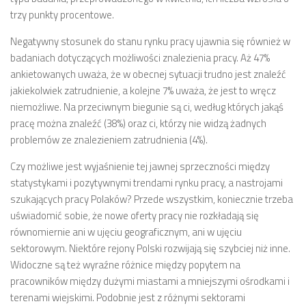
trzy punkty procentowe.
Negatywny stosunek do stanu rynku pracy ujawnia się również w
badaniach dotyczących możliwości znalezienia pracy. Aż 47%
ankietowanych uważa, że w obecnej sytuacji trudno jest znaleźć
jakiekolwiek zatrudnienie, a kolejne 7% uważa, że jest to wręcz
niemożliwe. Na przeciwnym biegunie są ci, według których jakąś
pracę można znaleźć (38%) oraz ci, którzy nie widzą żadnych
problemów ze znalezieniem zatrudnienia (4%).
Czy możliwe jest wyjaśnienie tej jawnej sprzeczności między
statystykami i pozytywnymi trendami rynku pracy, a nastrojami
szukających pracy Polaków? Przede wszystkim, koniecznie trzeba
uświadomić sobie, że nowe oferty pracy nie rozkładają się
równomiernie ani w ujęciu geograficznym, ani w ujęciu
sektorowym. Niektóre rejony Polski rozwijają się szybciej niż inne.
Widoczne są też wyraźne różnice między popytem na
pracowników między dużymi miastami a mniejszymi ośrodkami i
terenami wiejskimi. Podobnie jest z różnymi sektorami