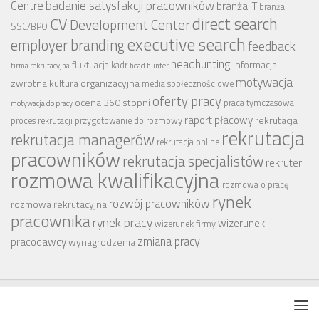
badanie satysfakcji pracowników
Centre
branża IT
branża
CV
direct search
Development Center
SSC/BPO
executive search
employer branding
feedback
headhunting
informacja
fluktuacja kadr
firma rekrutacyjna
head hunter
motywacja
zwrotna
kultura organizacyjna
media społecznościowe
oferty pracy
ocena 360 stopni
praca tymczasowa
motywacja do pracy
raport płacowy
rekrutacja
proces rekrutacji
przygotowanie do rozmowy
rekrutacja
rekrutacja managerów
rekrutacja online
pracowników
rekrutacja specjalistów
rekruter
rozmowa kwalifikacyjna
rozmowa o pracę
rynek
rozwój pracowników
rozmowa rekrutacyjna
pracownika
rynek pracy
wizerunek
wizerunek firmy
zmiana pracy
pracodawcy
wynagrodzenia