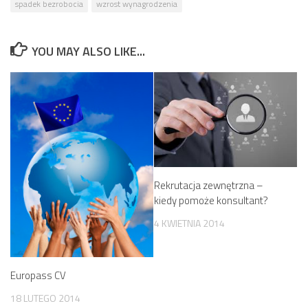
spadek bezrobocia
wzrost wynagrodzenia
YOU MAY ALSO LIKE...
Rekrutacja zewnętrzna –
kiedy pomoże konsultant?
4 KWIETNIA 2014
Europass CV
18 LUTEGO 2014