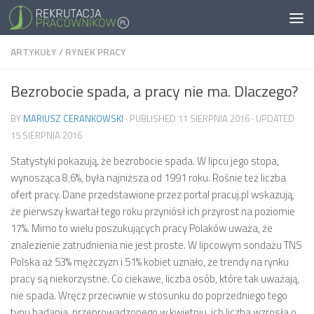
ARTYKUŁY
/
RYNEK PRACY
Bezrobocie spada, a pracy nie ma. Dlaczego?
BY
MARIUSZ CERANKOWSKI
· PUBLISHED
11 SIERPNIA 2016
· UPDATED
15 SIERPNIA 2016
Statystyki pokazują, że bezrobocie spada. W lipcu jego stopa,
wynosząca 8,6%, była najniższa od 1991 roku. Rośnie też liczba
ofert pracy. Dane przedstawione przez portal pracuj.pl wskazują,
że pierwszy kwartał tego roku przyniósł ich przyrost na poziomie
17%. Mimo to wielu poszukujących pracy Polaków uważa, że
znalezienie zatrudnienia nie jest proste.
W lipcowym sondażu TNS
Polska aż 53% mężczyzn i 51% kobiet uznało, że trendy na rynku
pracy są niekorzystne. Co ciekawe, liczba osób, które tak uważają,
nie spada. Wręcz przeciwnie w stosunku do poprzedniego tego
typu badania, przeprowadzonego w kwietniu, ich liczba wzrosła o