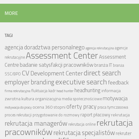
MORE
TAGI
agencja doradztwa personalnego
agencje
agencja rekrutacyjna
Assessment Center
Assessment
rekrutacyjne
badanie satysfakcji pracowników
Centre
branża IT
branża
CV
direct search
Development Center
SSC/BPO
executive search
employer branding
feedback
headhunting
informacja
fluktuacja kadr
firma rekrutacyjna
head hunter
motywacja
zwrotna
kultura organizacyjna
media społecznościowe
oferty pracy
ocena 360 stopni
praca tymczasowa
motywacja do pracy
raport płacowy
rekrutacja
proces rekrutacji
przygotowanie do rozmowy
rekrutacja
rekrutacja managerów
rekrutacja online
pracowników
rekrutacja specjalistów
rekruter