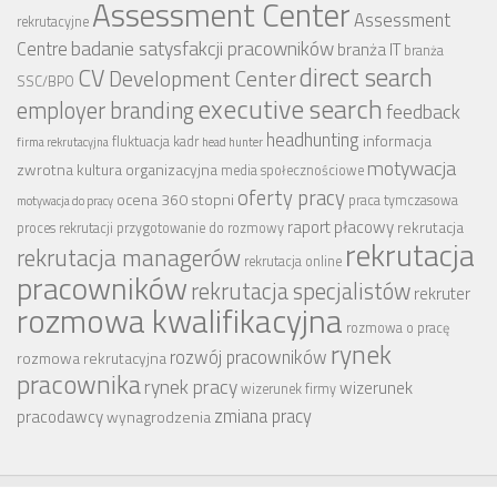
Assessment Center
Assessment
rekrutacyjne
badanie satysfakcji pracowników
Centre
branża IT
branża
CV
direct search
Development Center
SSC/BPO
executive search
employer branding
feedback
headhunting
informacja
fluktuacja kadr
firma rekrutacyjna
head hunter
motywacja
zwrotna
kultura organizacyjna
media społecznościowe
oferty pracy
ocena 360 stopni
praca tymczasowa
motywacja do pracy
raport płacowy
rekrutacja
proces rekrutacji
przygotowanie do rozmowy
rekrutacja
rekrutacja managerów
rekrutacja online
pracowników
rekrutacja specjalistów
rekruter
rozmowa kwalifikacyjna
rozmowa o pracę
rynek
rozwój pracowników
rozmowa rekrutacyjna
pracownika
rynek pracy
wizerunek
wizerunek firmy
zmiana pracy
pracodawcy
wynagrodzenia