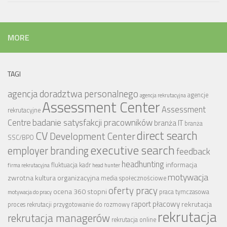
MORE
TAGI
agencja doradztwa personalnego
agencje
agencja rekrutacyjna
Assessment Center
Assessment
rekrutacyjne
badanie satysfakcji pracowników
Centre
branża IT
branża
CV
direct search
Development Center
SSC/BPO
executive search
employer branding
feedback
headhunting
informacja
fluktuacja kadr
firma rekrutacyjna
head hunter
motywacja
zwrotna
kultura organizacyjna
media społecznościowe
oferty pracy
ocena 360 stopni
praca tymczasowa
motywacja do pracy
raport płacowy
rekrutacja
proces rekrutacji
przygotowanie do rozmowy
rekrutacja
rekrutacja managerów
rekrutacja online