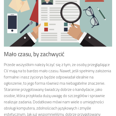
Mało czasu, by zachwycić
Przede wszystkim należy liczyć się z tym, że osoby przeglądające
CV mają na to bardzo mało czasu. Nawet, jeśli spełnimy założenia
formalne i nasz życiorys będzie odpowiadał idealnie na
ogłoszenie, to jego forma również ma niebagatelne znaczenie.
Starannie przygotowany świadczy dobrze o kandydacie, jako
osobie, która przykłada dużą uwagę do szczegółów i sprawnie
realizuje zadania. Dodatkowo mówi nam wiele o umiejętności
obsługi komputera, zdolnościach językowych i zmyśle
estetycznym. Jak już wspomnieliśmy, dobrze przygotowany