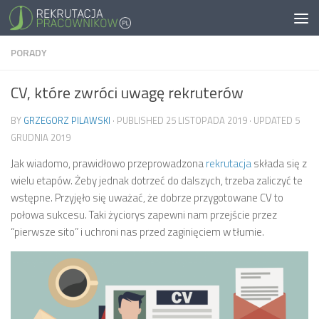
PORADY
CV, które zwróci uwagę rekruterów
BY
GRZEGORZ PILAWSKI
· PUBLISHED
25 LISTOPADA 2019
· UPDATED
5
GRUDNIA 2019
Jak wiadomo, prawidłowo przeprowadzona
rekrutacja
składa się z
wielu etapów. Żeby jednak dotrzeć do dalszych, trzeba zaliczyć te
wstępne. Przyjęło się uważać, że dobrze przygotowane CV to
połowa sukcesu. Taki życiorys zapewni nam przejście przez
“pierwsze sito” i uchroni nas przed zaginięciem w tłumie.