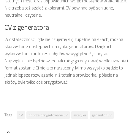
istotnych treści oraz odpowiednich wcięć i odstępów w akapitach.
Nie trzeba też szaleć z kolorami. CV powinno być schludne,
neutralne i czytelne.
CV z generatora
W ostateczności, gdy nie czujemy się zupełnie na siłach, można
skorzystać z dostępnych na rynku generatorów. Dzięki ich
wykorzystaniu unikniesz błędów w wyglądzie życiorysu.
Najczęściej nie będziesz jednak mógł go edytować wedle uznania i
format zostanie Ci niejako narzucony. Mimo wszystko będzie to
jednak lepsze rozwiązanie, niż totalna prowizorka i pójście na
skróty, byle tylko coś przygotować.
Tags:
CV
dobrze przygotowane CV
estetyka
generator CV