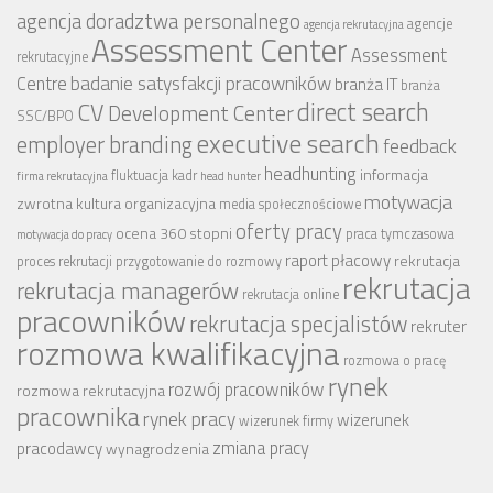
agencja doradztwa personalnego
agencje
agencja rekrutacyjna
Assessment Center
Assessment
rekrutacyjne
badanie satysfakcji pracowników
Centre
branża IT
branża
CV
direct search
Development Center
SSC/BPO
executive search
employer branding
feedback
headhunting
informacja
fluktuacja kadr
firma rekrutacyjna
head hunter
motywacja
zwrotna
kultura organizacyjna
media społecznościowe
oferty pracy
ocena 360 stopni
praca tymczasowa
motywacja do pracy
raport płacowy
rekrutacja
proces rekrutacji
przygotowanie do rozmowy
rekrutacja
rekrutacja managerów
rekrutacja online
pracowników
rekrutacja specjalistów
rekruter
rozmowa kwalifikacyjna
rozmowa o pracę
rynek
rozwój pracowników
rozmowa rekrutacyjna
pracownika
rynek pracy
wizerunek
wizerunek firmy
zmiana pracy
pracodawcy
wynagrodzenia