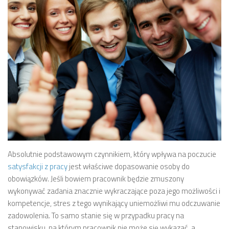
Absolutnie podstawowym czynnikiem, który wpływa na poczucie
satysfakcji z pracy
jest właściwe dopasowanie osoby do
obowiązków. Jeśli bowiem pracownik będzie zmuszony
wykonywać zadania znacznie wykraczające poza jego możliwości i
kompetencje, stres z tego wynikający uniemożliwi mu odczuwanie
zadowolenia. To samo stanie się w przypadku pracy na
stanowisku, na którym pracownik nie może się wykazać, a