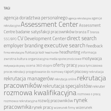
TAGI
agencja doradztwa personalnego
agencje
agencja rekrutacyjna
Assessment Center
Assessment
rekrutacyjne
badanie satysfakcji pracowników
Centre
branża IT
branża
CV
direct search
Development Center
SSC/BPO
executive search
employer branding
feedback
headhunting
informacja
fluktuacja kadr
firma rekrutacyjna
head hunter
motywacja
zwrotna
kultura organizacyjna
media społecznościowe
oferty pracy
ocena 360 stopni
praca tymczasowa
motywacja do pracy
raport płacowy
rekrutacja
proces rekrutacji
przygotowanie do rozmowy
rekrutacja
rekrutacja managerów
rekrutacja online
pracowników
rekrutacja specjalistów
rekruter
rozmowa kwalifikacyjna
rozmowa o pracę
rynek
rozwój pracowników
rozmowa rekrutacyjna
pracownika
rynek pracy
wizerunek
wizerunek firmy