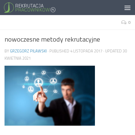
0
nowoczesne metody rekrutacyjne
BY
GRZEGORZ PILAWSKI
· PUBLISHED
4 LISTOPADA 2017
· UPDATED
30
KWIETNIA 2021