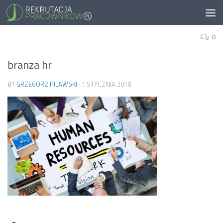
0
branza hr
BY
GRZEGORZ PILAWSKI
·
1 STYCZNIA 2018