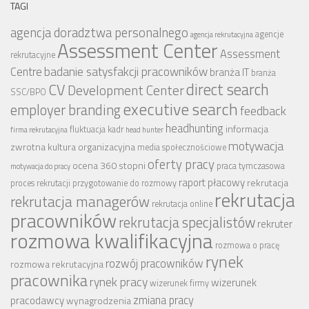
TAGI
agencja doradztwa personalnego
agencje
agencja rekrutacyjna
Assessment Center
Assessment
rekrutacyjne
badanie satysfakcji pracowników
Centre
branża IT
branża
CV
direct search
Development Center
SSC/BPO
executive search
employer branding
feedback
headhunting
informacja
fluktuacja kadr
firma rekrutacyjna
head hunter
motywacja
zwrotna
kultura organizacyjna
media społecznościowe
oferty pracy
ocena 360 stopni
praca tymczasowa
motywacja do pracy
raport płacowy
rekrutacja
proces rekrutacji
przygotowanie do rozmowy
rekrutacja
rekrutacja managerów
rekrutacja online
pracowników
rekrutacja specjalistów
rekruter
rozmowa kwalifikacyjna
rozmowa o pracę
rynek
rozwój pracowników
rozmowa rekrutacyjna
pracownika
rynek pracy
wizerunek
wizerunek firmy
zmiana pracy
pracodawcy
wynagrodzenia