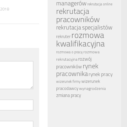
managerów
rekrutacja online
rekrutacja
 2018
pracowników
rekrutacja specjalistów
rozmowa
rekruter
kwalifikacyjna
rozmowa
rozmowa o pracę
rozwój
rekrutacyjna
rynek
pracowników
pracownika
rynek pracy
wizerunek
wizerunek firmy
pracodawcy
wynagrodzenia
zmiana pracy