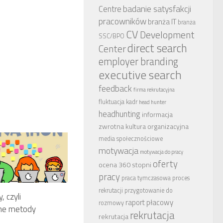
badanie satysfakcji
Centre
pracowników
branża IT
branża
CV
Development
SSC/BPO
direct search
Center
employer branding
executive search
feedback
firma rekrutacyjna
fluktuacja kadr
head hunter
headhunting
informacja
zwrotna
kultura organizacyjna
media społecznościowe
motywacja
motywacja do pracy
oferty
ocena 360 stopni
pracy
praca tymczasowa
proces
rekrutacji
przygotowanie do
 czyli
raport płacowy
rozmowy
ne metody
rekrutacja
rekrutacja