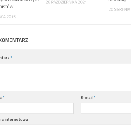
26 PAŹDZIERNIKA 2021
amistów
20 SIERPNIA
WCA 2015
 KOMENTARZ
ntarz
*
a
*
E-mail
*
na internetowa