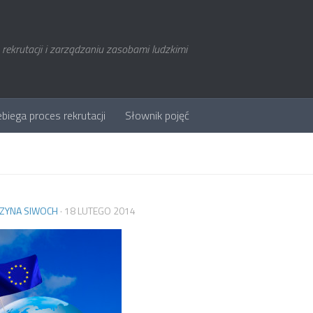
rekrutacji i zarządzaniu zasobami ludzkimi
ebiega proces rekrutacji
Słownik pojęć
ZYNA SIWOCH
·
18 LUTEGO 2014