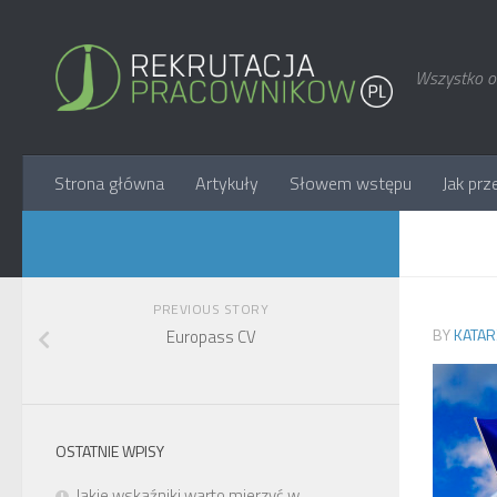
Wszystko o 
Strona główna
Artykuły
Słowem wstępu
Jak prz
PREVIOUS STORY
BY
KATAR
Europass CV
OSTATNIE WPISY
Jakie wskaźniki warto mierzyć w