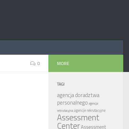
0
MORE
TAGI
agencja doradztwa
personalnego
agencja
agencje rekrutacyjne
rekrutacyjna
Assessment
Center
Assessment