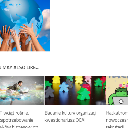
 MAY ALSO LIKE...
T wciąż rośnie.
Badanie kultury organizacji i
Hackathony,
zapotrzebowanie
kwestionariusz OCAI
nowoczes
ityków biznesowych
rekrutacji