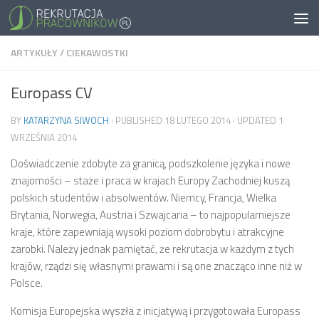
ARTYKUŁY
/
CIEKAWOSTKI
Europass CV
BY
KATARZYNA SIWOCH
· PUBLISHED
18 LUTEGO 2014
· UPDATED
1
WRZEŚNIA 2014
Doświadczenie zdobyte za granicą, podszkolenie języka i nowe
znajomości – staże i praca w krajach Europy Zachodniej kuszą
polskich studentów i absolwentów. Niemcy, Francja, Wielka
Brytania, Norwegia, Austria i Szwajcaria – to najpopularniejsze
kraje, które zapewniają wysoki poziom dobrobytu i atrakcyjne
zarobki. Należy jednak pamiętać, że rekrutacja w każdym z tych
krajów, rządzi się własnymi prawami i są one znacząco inne niż w
Polsce.
Komisja Europejska wyszła z inicjatywą i przygotowała Europass