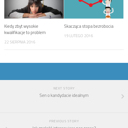
Kiedy zbyt wysokie
Skacząca stopa bezrobocia
kwalifikacje to problem
19 LUTEGO 2016
22 SIERPNIA 2016
NEXT STORY
Sen o kandydacie idealnym
PREVIOUS STORY