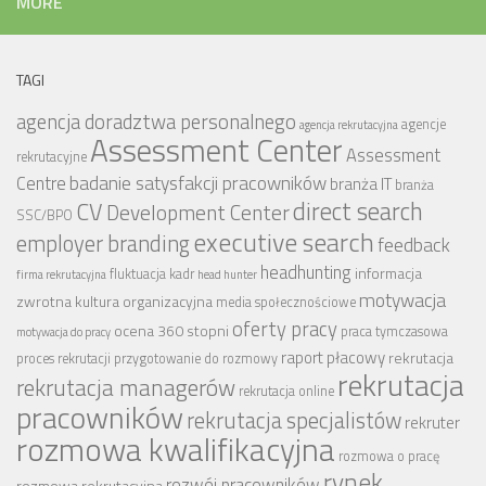
MORE
TAGI
agencja doradztwa personalnego
agencje
agencja rekrutacyjna
Assessment Center
Assessment
rekrutacyjne
badanie satysfakcji pracowników
Centre
branża IT
branża
CV
direct search
Development Center
SSC/BPO
executive search
employer branding
feedback
headhunting
informacja
fluktuacja kadr
firma rekrutacyjna
head hunter
motywacja
zwrotna
kultura organizacyjna
media społecznościowe
oferty pracy
ocena 360 stopni
praca tymczasowa
motywacja do pracy
raport płacowy
rekrutacja
proces rekrutacji
przygotowanie do rozmowy
rekrutacja
rekrutacja managerów
rekrutacja online
pracowników
rekrutacja specjalistów
rekruter
rozmowa kwalifikacyjna
rozmowa o pracę
rynek
rozwój pracowników
rozmowa rekrutacyjna