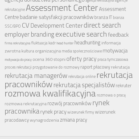
agencje
agencja rekrutacyjna
Assessment Center
Assessment
rekrutacyjne
badanie satysfakcji pracowników
Centre
branża IT
branża
CV
direct search
Development Center
SSC/BPO
executive search
employer branding
feedback
headhunting
informacja
fluktuacja kadr
firma rekrutacyjna
head hunter
motywacja
zwrotna
kultura organizacyjna
media społecznościowe
oferty pracy
ocena 360 stopni
praca tymczasowa
motywacja do pracy
raport płacowy
rekrutacja
proces rekrutacji
przygotowanie do rozmowy
rekrutacja
rekrutacja managerów
rekrutacja online
pracowników
rekrutacja specjalistów
rekruter
rozmowa kwalifikacyjna
rozmowa o pracę
rynek
rozwój pracowników
rozmowa rekrutacyjna
pracownika
rynek pracy
wizerunek
wizerunek firmy
zmiana pracy
pracodawcy
wynagrodzenia