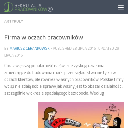
ARTYKUŁY
Firma w oczach pracowników
BY
MARIUSZ CERANKOWSKI
· PUBLISHED
28 LIPCA 2016
· UPDATED
29
LIPCA 2016
Coraz większą popularność na świecie zyskują działania
zmierzające do budowania marki przedsiębiorstwa nie tylko w
oczach klientów, ale również własnych pracowników. Polskie firmy
wciąż nie zdają sobie sprawy jak ważny jest to obszar działalności,
szczególnie w okresie spadającego bezrobocia.
Według