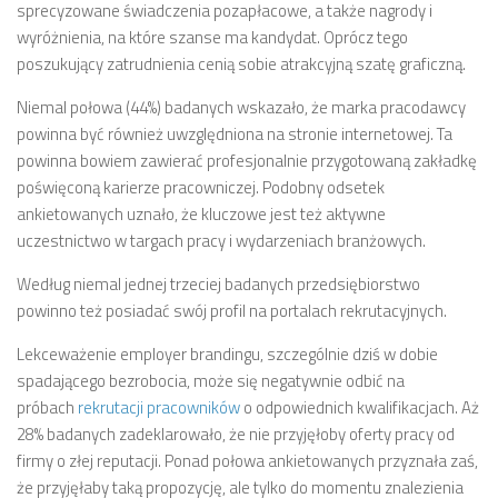
sprecyzowane świadczenia pozapłacowe, a także nagrody i
wyróżnienia, na które szanse ma kandydat. Oprócz tego
poszukujący zatrudnienia cenią sobie atrakcyjną szatę graficzną.
Niemal połowa (44%) badanych wskazało, że marka pracodawcy
powinna być również uwzględniona na stronie internetowej. Ta
powinna bowiem zawierać profesjonalnie przygotowaną zakładkę
poświęconą karierze pracowniczej. Podobny odsetek
ankietowanych uznało, że kluczowe jest też aktywne
uczestnictwo w targach pracy i wydarzeniach branżowych.
Według niemal jednej trzeciej badanych przedsiębiorstwo
powinno też posiadać swój profil na portalach rekrutacyjnych.
Lekceważenie employer brandingu, szczególnie dziś w dobie
spadającego bezrobocia, może się negatywnie odbić na
próbach
rekrutacji pracowników
o odpowiednich kwalifikacjach. Aż
28% badanych zadeklarowało, że nie przyjęłoby oferty pracy od
firmy o złej reputacji. Ponad połowa ankietowanych przyznała zaś,
że przyjęłaby taką propozycję, ale tylko do momentu znalezienia