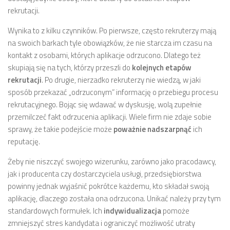
rekrutacji.
Wynika to z kilku czynników. Po pierwsze, często rekruterzy mają
na swoich barkach tyle obowiązków, że nie starcza im czasu na
kontakt z osobami, których aplikacje odrzucono. Dlatego też
skupiają się na tych, którzy przeszli do
kolejnych etapów
rekrutacji
. Po drugie, nierzadko rekruterzy nie wiedzą, w jaki
sposób przekazać „odrzuconym” informację o przebiegu procesu
rekrutacyjnego. Bojąc się wdawać w dyskusję, wolą zupełnie
przemilczeć fakt odrzucenia aplikacji. Wiele firm nie zdaje sobie
sprawy, że takie podejście może
poważnie nadszarpnąć
ich
reputację.
Żeby nie niszczyć swojego wizerunku, zarówno jako pracodawcy,
jak i producenta czy dostarczyciela usługi, przedsiębiorstwa
powinny jednak wyjaśnić pokrótce każdemu, kto składał swoją
aplikację, dlaczego została ona odrzucona. Unikać należy przy tym
standardowych formułek. Ich
indywidualizacja
pomoże
zmniejszyć stres kandydata i ograniczyć możliwość utraty