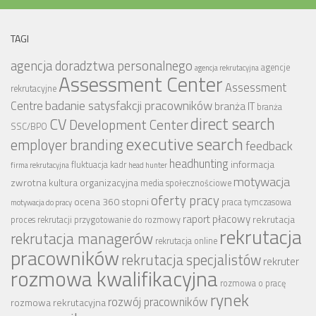
TAGI
agencja doradztwa personalnego
agencje
agencja rekrutacyjna
Assessment Center
Assessment
rekrutacyjne
badanie satysfakcji pracowników
Centre
branża IT
branża
CV
direct search
Development Center
SSC/BPO
executive search
employer branding
feedback
headhunting
informacja
fluktuacja kadr
firma rekrutacyjna
head hunter
motywacja
zwrotna
kultura organizacyjna
media społecznościowe
oferty pracy
ocena 360 stopni
praca tymczasowa
motywacja do pracy
raport płacowy
rekrutacja
proces rekrutacji
przygotowanie do rozmowy
rekrutacja
rekrutacja managerów
rekrutacja online
pracowników
rekrutacja specjalistów
rekruter
rozmowa kwalifikacyjna
rozmowa o pracę
rynek
rozwój pracowników
rozmowa rekrutacyjna