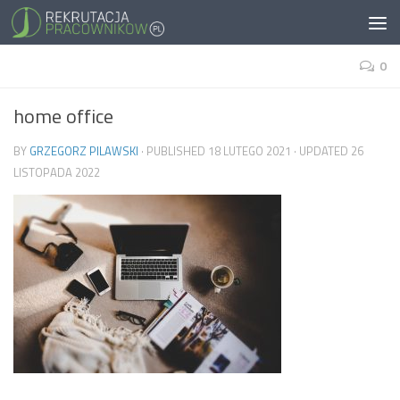
0
home office
BY
GRZEGORZ PILAWSKI
· PUBLISHED
18 LUTEGO 2021
· UPDATED
26
LISTOPADA 2022