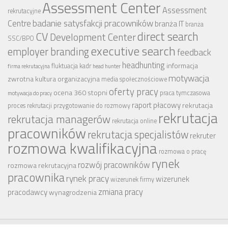
Assessment Center
Assessment
rekrutacyjne
badanie satysfakcji pracowników
Centre
branża IT
branża
CV
direct search
Development Center
SSC/BPO
executive search
employer branding
feedback
headhunting
informacja
fluktuacja kadr
firma rekrutacyjna
head hunter
motywacja
zwrotna
kultura organizacyjna
media społecznościowe
oferty pracy
ocena 360 stopni
praca tymczasowa
motywacja do pracy
raport płacowy
rekrutacja
proces rekrutacji
przygotowanie do rozmowy
rekrutacja
rekrutacja managerów
rekrutacja online
pracowników
rekrutacja specjalistów
rekruter
rozmowa kwalifikacyjna
rozmowa o pracę
rynek
rozwój pracowników
rozmowa rekrutacyjna
pracownika
rynek pracy
wizerunek
wizerunek firmy
zmiana pracy
pracodawcy
wynagrodzenia