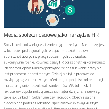
Media społecznościowe jako narzędzie HR
Social media od wielu już lat zmieniają nasze życie. Nie inaczej jest
w biznesie i profesjonalnych relacjach – udział mediów
społecznościowych w pracy i codziennych obowiązkach
sukcesywnie rośnie. Również działy HR coraz chętniej korzystają z
ich dobrodziejstw. Musimy pamiętać, że poszukiwanie pracy nie
jest procesem jednostronnym. Dzisiaj nie tylko pracownicy
rozglądają się za atrakcyjnymi ofertami, a specjaliści od rekrutacji
muszą aktywnie poszukiwać kandydatów. Wśród polskich
rekruterów popularnością cieszą się najbardziej znane serwisy,
takie jak: LinkedIn, GoldenLine czy Facebook. Obecnie są one
nieocenione podczas rekrutacji specjalistów. W związku z tym
firma powinna dbać o swój profil firmowy na tych serwisach i