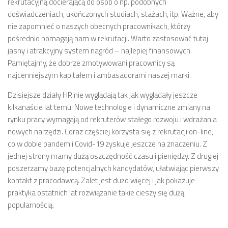
rekrutacyjną docierającą do osób o np. podobnych
doświadczeniach, ukończonych studiach, stażach, itp. Ważne, aby
nie zapomnieć o naszych obecnych pracownikach, którzy
pośrednio pomagają nam w rekrutacji. Warto zastosować tutaj
jasny i atrakcyjny system nagród – najlepiej finansowych.
Pamiętajmy, że dobrze zmotywowani pracownicy są
najcenniejszym kapitałem i ambasadorami naszej marki.
Dzisiejsze działy HR nie wyglądają tak jak wyglądały jeszcze
kilkanaście lat temu. Nowe technologie i dynamiczne zmiany na
rynku pracy wymagają od rekruterów stałego rozwoju i wdrażania
nowych narzędzi. Coraz częściej korzysta się z rekrutacji on-line,
co w dobie pandemii Covid-19 zyskuje jeszcze na znaczeniu. Z
jednej strony mamy dużą oszczędność czasu i pieniędzy. Z drugiej
poszerzamy bazę potencjalnych kandydatów, ułatwiając pierwszy
kontakt z pracodawcą. Zalet jest dużo więcej i jak pokazuje
praktyka ostatnich lat rozwiązanie takie cieszy się dużą
popularnością.