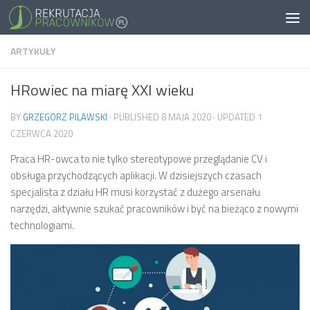
ARTYKUŁY
HRowiec na miarę XXI wieku
BY
GRZEGORZ PILAWSKI
· PUBLISHED
8 MAJA 2020
· UPDATED
1
CZERWCA 2020
Praca HR-owca to nie tylko stereotypowe przeglądanie CV i
obsługa przychodzących aplikacji. W dzisiejszych czasach
specjalista z działu HR musi korzystać z dużego arsenału
narzędzi, aktywnie szukać pracowników i być na bieżąco z nowymi
technologiami.