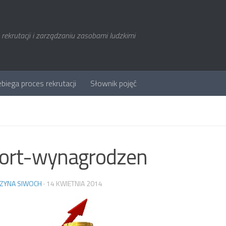
rekrutacji i zarządzaniu zasobami ludzkimi
ebiega proces rekrutacji
Słownik pojęć
port-wynagrodzen
ZYNA SIWOCH
·
14 KWIETNIA 2014