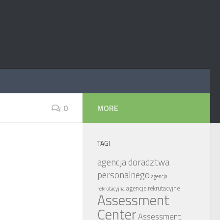
0
MORE
TAGI
agencja doradztwa
personalnego
agencja
agencje rekrutacyjne
rekrutacyjna
Assessment
Center
Assessment