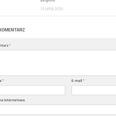
27 LIPCA 2020
 KOMENTARZ
ntarz
*
a
*
E-mail
*
na internetowa