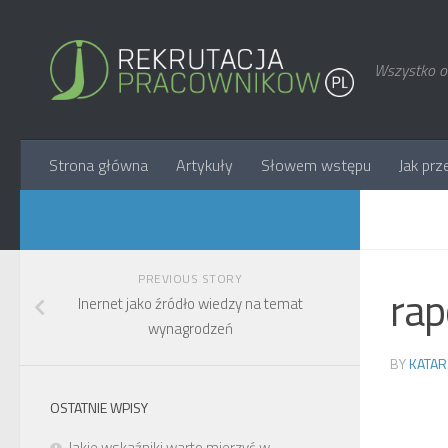
Wszystko o 
Strona główna
Artykuły
Słowem wstępu
Jak prz
PREVIOUS STORY
ra
Inernet jako źródło wiedzy na temat
wynagrodzeń
BY
KATAR
OSTATNIE WPISY
Jakie wskaźniki warto mierzyć w