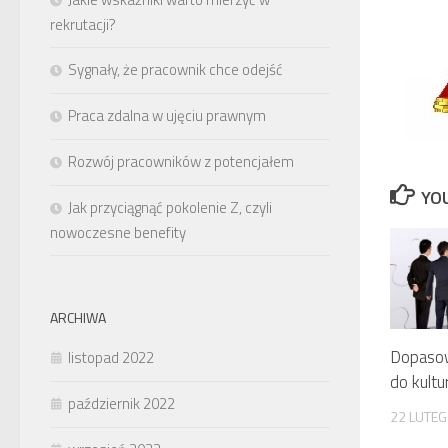
rekrutacji?
Sygnały, że pracownik chce odejść
Praca zdalna w ujęciu prawnym
Rozwój pracowników z potencjałem
YOU
Jak przyciągnąć pokolenie Z, czyli
nowoczesne benefity
ARCHIWA
Dopaso
listopad 2022
do kultu
październik 2022
22 LUTE