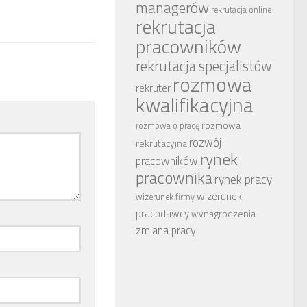
managerów
rekrutacja online
rekrutacja
pracowników
rekrutacja specjalistów
rozmowa
rekruter
kwalifikacyjna
rozmowa
rozmowa o pracę
rozwój
rekrutacyjna
rynek
pracowników
pracownika
rynek pracy
wizerunek
wizerunek firmy
pracodawcy
wynagrodzenia
zmiana pracy