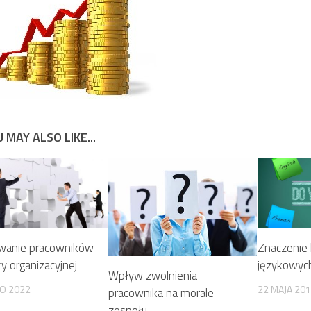
 MAY ALSO LIKE...
wanie pracowników
Znaczenie
ry organizacyjnej
językowyc
Wpływ zwolnienia
GO 2022
22 MAJA 20
pracownika na morale
zespołu