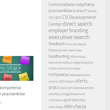
badanie satysfakcji
Centre
pracowników
branża IT
branża
CV
Development
SSC/BPO
direct search
Center
employer branding
executive search
feedback
firma rekrutacyjna
fluktuacja kadr
head hunter
headhunting
informacja
zwrotna
kultura organizacyjna
media społecznościowe
motywacja
motywacja do pracy
oferty
ocena 360 stopni
pracy
 kompetencji
praca tymczasowa
proces
h pracowników
rekrutacji
przygotowanie do
raport płacowy
rozmowy
18
rekrutacja
rekrutacja