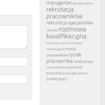
managerów
rekrutacja online
rekrutacja
pracowników
rekrutacja specjalistów
rozmowa
rekruter
kwalifikacyjna
rozmowa
rozmowa o pracę
rozwój
rekrutacyjna
rynek
pracowników
pracownika
rynek pracy
wizerunek
wizerunek firmy
pracodawcy
wynagrodzenia
zmiana pracy