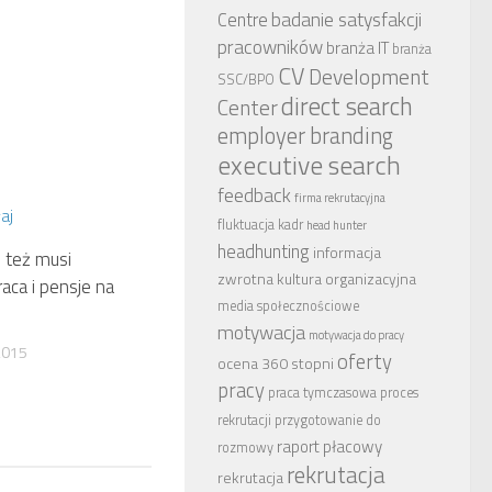
badanie satysfakcji
Centre
pracowników
branża IT
branża
CV
Development
SSC/BPO
direct search
Center
employer branding
executive search
feedback
firma rekrutacyjna
fluktuacja kadr
head hunter
headhunting
informacja
j też musi
zwrotna
kultura organizacyjna
raca i pensje na
media społecznościowe
motywacja
motywacja do pracy
2015
oferty
ocena 360 stopni
pracy
praca tymczasowa
proces
rekrutacji
przygotowanie do
raport płacowy
rozmowy
rekrutacja
rekrutacja