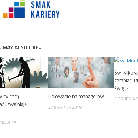
 MAY ALSO LIKE...
Św. Mikoła
zarabiać. P
święta
wcy chcą
Polowanie na managerów
3 GRUDNIA 
ać i zwalniają
27 SIERPNIA 2018
NIA 2015