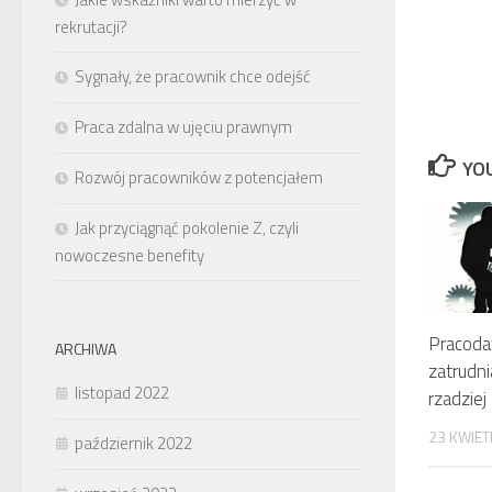
rekrutacji?
Sygnały, że pracownik chce odejść
Praca zdalna w ujęciu prawnym
YOU
Rozwój pracowników z potencjałem
Jak przyciągnąć pokolenie Z, czyli
nowoczesne benefity
Pracoda
ARCHIWA
zatrudni
listopad 2022
rzadziej
23 KWIET
październik 2022