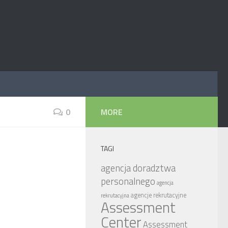
0
MORE
TAGI
agencja doradztwa
personalnego
agencja
agencje rekrutacyjne
rekrutacyjna
Assessment
Center
Assessment