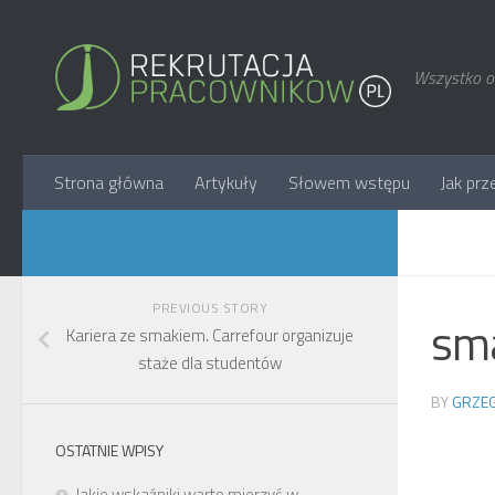
Wszystko o 
Strona główna
Artykuły
Słowem wstępu
Jak prz
PREVIOUS STORY
sma
Kariera ze smakiem. Carrefour organizuje
staże dla studentów
BY
GRZEG
OSTATNIE WPISY
Jakie wskaźniki warto mierzyć w