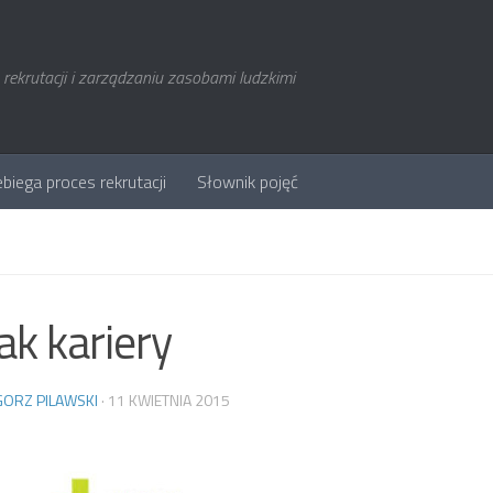
rekrutacji i zarządzaniu zasobami ludzkimi
ebiega proces rekrutacji
Słownik pojęć
k kariery
ORZ PILAWSKI
·
11 KWIETNIA 2015