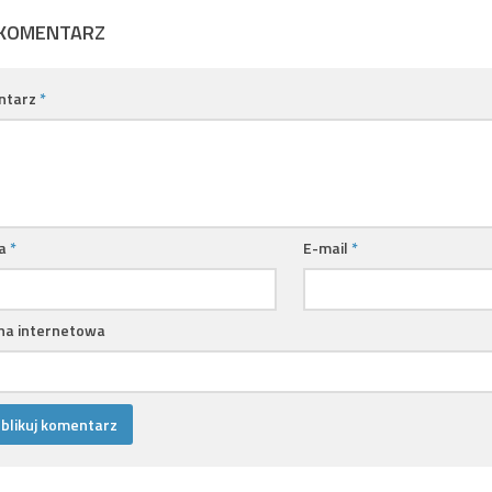
 KOMENTARZ
ntarz
*
a
*
E-mail
*
na internetowa