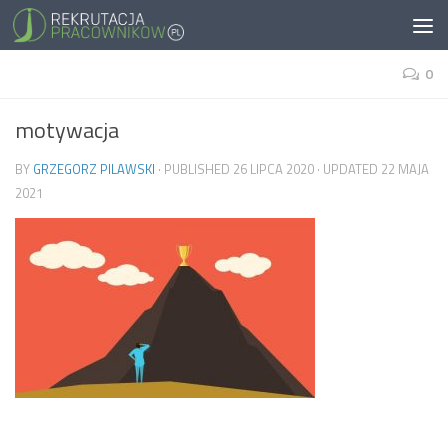
0
motywacja
BY
GRZEGORZ PILAWSKI
· PUBLISHED
26 LIPCA 2020
· UPDATED
22 MAJA
2021