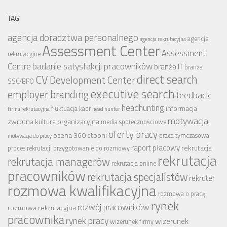
TAGI
agencja doradztwa personalnego
agencje
agencja rekrutacyjna
Assessment Center
Assessment
rekrutacyjne
badanie satysfakcji pracowników
Centre
branża IT
branża
CV
direct search
Development Center
SSC/BPO
executive search
employer branding
feedback
headhunting
informacja
fluktuacja kadr
firma rekrutacyjna
head hunter
motywacja
zwrotna
kultura organizacyjna
media społecznościowe
oferty pracy
ocena 360 stopni
praca tymczasowa
motywacja do pracy
raport płacowy
rekrutacja
proces rekrutacji
przygotowanie do rozmowy
rekrutacja
rekrutacja managerów
rekrutacja online
pracowników
rekrutacja specjalistów
rekruter
rozmowa kwalifikacyjna
rozmowa o pracę
rynek
rozwój pracowników
rozmowa rekrutacyjna
pracownika
rynek pracy
wizerunek
wizerunek firmy