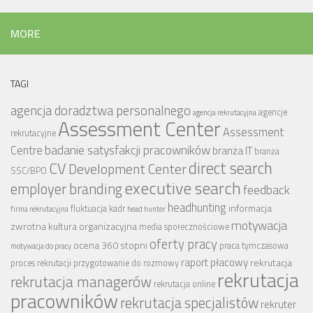
MORE
TAGI
agencja doradztwa personalnego
agencje
agencja rekrutacyjna
Assessment Center
Assessment
rekrutacyjne
badanie satysfakcji pracowników
Centre
branża IT
branża
CV
direct search
Development Center
SSC/BPO
executive search
employer branding
feedback
headhunting
informacja
fluktuacja kadr
firma rekrutacyjna
head hunter
motywacja
zwrotna
kultura organizacyjna
media społecznościowe
oferty pracy
ocena 360 stopni
praca tymczasowa
motywacja do pracy
raport płacowy
rekrutacja
proces rekrutacji
przygotowanie do rozmowy
rekrutacja
rekrutacja managerów
rekrutacja online
pracowników
rekrutacja specjalistów
rekruter