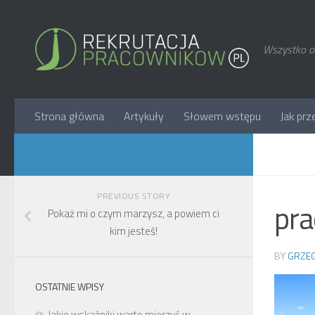
Wszystko o 
Strona główna
Artykuły
Słowem wstępu
Jak prz
PREVIOUS STORY
pra
Pokaż mi o czym marzysz, a powiem ci
kim jesteś!
BY
GRZEG
OSTATNIE WPISY
Jakie wskaźniki warto mierzyć w