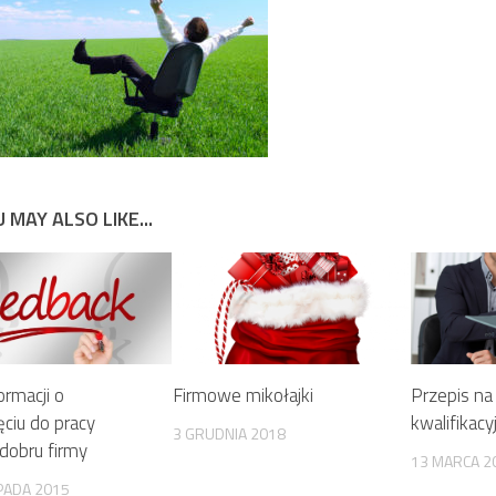
 MAY ALSO LIKE...
ormacji o
Firmowe mikołajki
Przepis n
ęciu do pracy
kwalifikacy
3 GRUDNIA 2018
dobru firmy
13 MARCA 2
PADA 2015