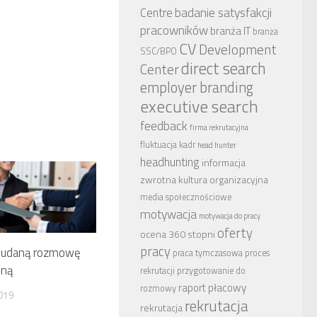
badanie satysfakcji
Centre
pracowników
branża IT
branża
CV
Development
SSC/BPO
direct search
Center
employer branding
executive search
feedback
firma rekrutacyjna
fluktuacja kadr
head hunter
headhunting
informacja
zwrotna
kultura organizacyjna
media społecznościowe
motywacja
motywacja do pracy
oferty
ocena 360 stopni
pracy
a udaną rozmowę
praca tymczasowa
proces
jną
rekrutacji
przygotowanie do
raport płacowy
rozmowy
019
rekrutacja
rekrutacja