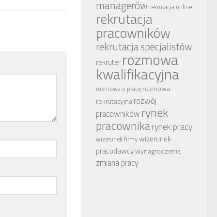
managerów
rekrutacja online
rekrutacja
pracowników
rekrutacja specjalistów
rozmowa
rekruter
kwalifikacyjna
rozmowa
rozmowa o pracę
rozwój
rekrutacyjna
rynek
pracowników
pracownika
rynek pracy
wizerunek
wizerunek firmy
pracodawcy
wynagrodzenia
zmiana pracy