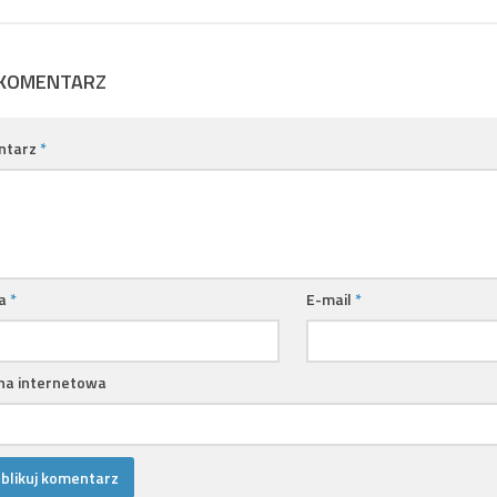
 KOMENTARZ
ntarz
*
a
*
E-mail
*
na internetowa