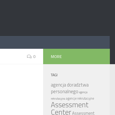
0
MORE
TAGI
agencja doradztwa
personalnego
agencja
agencje rekrutacyjne
rekrutacyjna
Assessment
Center
Assessment