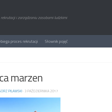
rekrutacji i zarządzaniu zasobami ludzkimi
ebiega proces rekrutacji
Słownik pojęć
ca marzen
ORZ PILAWSKI
·
3 PAŹDZIERNIKA 2017