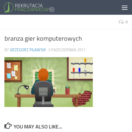
0
branza gier komputerowych
BY
GRZEGORZ PILAWSKI
·
3 PAŹDZIERNIKA 2017
YOU MAY ALSO LIKE...