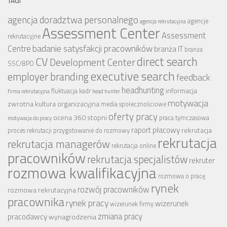
TAGI
agencja doradztwa personalnego
agencje
agencja rekrutacyjna
Assessment Center
Assessment
rekrutacyjne
badanie satysfakcji pracowników
Centre
branża IT
branża
CV
direct search
Development Center
SSC/BPO
executive search
employer branding
feedback
headhunting
informacja
fluktuacja kadr
firma rekrutacyjna
head hunter
motywacja
zwrotna
kultura organizacyjna
media społecznościowe
oferty pracy
ocena 360 stopni
praca tymczasowa
motywacja do pracy
raport płacowy
rekrutacja
proces rekrutacji
przygotowanie do rozmowy
rekrutacja
rekrutacja managerów
rekrutacja online
pracowników
rekrutacja specjalistów
rekruter
rozmowa kwalifikacyjna
rozmowa o pracę
rynek
rozwój pracowników
rozmowa rekrutacyjna
pracownika
rynek pracy
wizerunek
wizerunek firmy
zmiana pracy
pracodawcy
wynagrodzenia