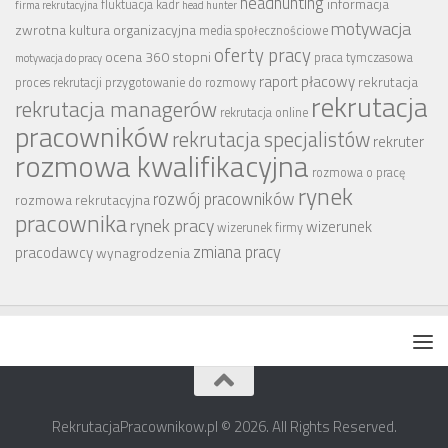
headhunting
informacja
fluktuacja kadr
firma rekrutacyjna
head hunter
motywacja
zwrotna
kultura organizacyjna
media społecznościowe
oferty pracy
ocena 360 stopni
praca tymczasowa
motywacja do pracy
raport płacowy
rekrutacja
proces rekrutacji
przygotowanie do rozmowy
rekrutacja
rekrutacja managerów
rekrutacja online
pracowników
rekrutacja specjalistów
rekruter
rozmowa kwalifikacyjna
rozmowa o pracę
rynek
rozwój pracowników
rozmowa rekrutacyjna
pracownika
rynek pracy
wizerunek
wizerunek firmy
zmiana pracy
pracodawcy
wynagrodzenia
RekrutacjaPracownikow.pl © 2026. All Rights Reserved.