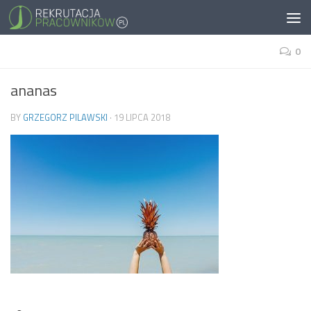
0
ananas
BY
GRZEGORZ PILAWSKI
·
19 LIPCA 2018