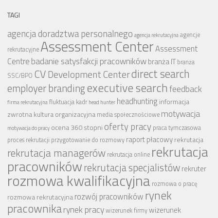
TAGI
agencja doradztwa personalnego
agencje
agencja rekrutacyjna
Assessment Center
Assessment
rekrutacyjne
badanie satysfakcji pracowników
Centre
branża IT
branża
CV
direct search
Development Center
SSC/BPO
executive search
employer branding
feedback
headhunting
informacja
fluktuacja kadr
firma rekrutacyjna
head hunter
motywacja
zwrotna
kultura organizacyjna
media społecznościowe
oferty pracy
ocena 360 stopni
praca tymczasowa
motywacja do pracy
raport płacowy
rekrutacja
proces rekrutacji
przygotowanie do rozmowy
rekrutacja
rekrutacja managerów
rekrutacja online
pracowników
rekrutacja specjalistów
rekruter
rozmowa kwalifikacyjna
rozmowa o pracę
rynek
rozwój pracowników
rozmowa rekrutacyjna
pracownika
rynek pracy
wizerunek
wizerunek firmy