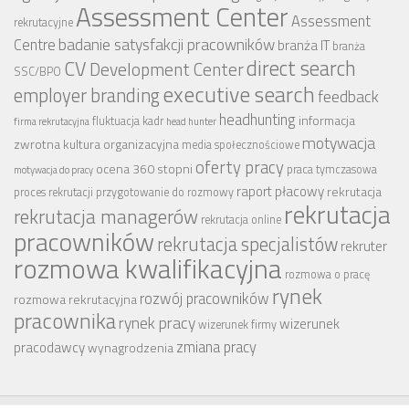
Assessment Center
Assessment
rekrutacyjne
badanie satysfakcji pracowników
Centre
branża IT
branża
CV
direct search
Development Center
SSC/BPO
executive search
employer branding
feedback
headhunting
informacja
fluktuacja kadr
firma rekrutacyjna
head hunter
motywacja
zwrotna
kultura organizacyjna
media społecznościowe
oferty pracy
ocena 360 stopni
praca tymczasowa
motywacja do pracy
raport płacowy
rekrutacja
proces rekrutacji
przygotowanie do rozmowy
rekrutacja
rekrutacja managerów
rekrutacja online
pracowników
rekrutacja specjalistów
rekruter
rozmowa kwalifikacyjna
rozmowa o pracę
rynek
rozwój pracowników
rozmowa rekrutacyjna
pracownika
rynek pracy
wizerunek
wizerunek firmy
zmiana pracy
pracodawcy
wynagrodzenia