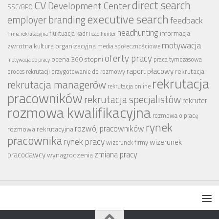
CV
direct search
Development Center
SSC/BPO
executive search
employer branding
feedback
headhunting
informacja
fluktuacja kadr
firma rekrutacyjna
head hunter
motywacja
zwrotna
kultura organizacyjna
media społecznościowe
oferty pracy
ocena 360 stopni
praca tymczasowa
motywacja do pracy
raport płacowy
rekrutacja
proces rekrutacji
przygotowanie do rozmowy
rekrutacja
rekrutacja managerów
rekrutacja online
pracowników
rekrutacja specjalistów
rekruter
rozmowa kwalifikacyjna
rozmowa o pracę
rynek
rozwój pracowników
rozmowa rekrutacyjna
pracownika
rynek pracy
wizerunek
wizerunek firmy
zmiana pracy
pracodawcy
wynagrodzenia