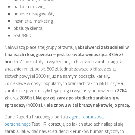
badania i rozwój,
finanse i księgowość,
inżynieria, marketing,
obsługa klienta,
SSC/BPO.
Najwyższą płace z tej grupy otrzymują
absolwenci zatrudnieni w
finansach i księgowości – jest to kwota wynosząca 3754 zł
brutto
. W pozostałych wyróżnionych branżach zarabia się już
znacznie mniej, bo ok. 500 zł. Jednak zawsze o kilkadziesiąt
złotych powyżej 3000 zł już na samym początku kariery.
Co ciekawe w dosyć popularnych branżach takich jak
IT
czy
HR
zarobki nie przekroczyły tego progu i wyniosły odpowiednio
2764
zł
. oraz
2858 zł
.
Najgorzej zaraz po studiach zarabia się w
sprzedaży (1800 zł.), ale znowu w tej branży najłatwiej o pracę.
Dane Raportu Płacowego, portalu
agencji doradztwa
personalnego
Test HR, obrazują, po jakich studiach najlepiej się
zarabia. Jak widać nawet studenci kierunków humanistycznych