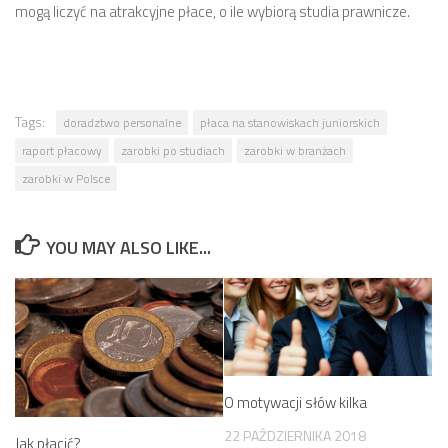
mogą liczyć na atrakcyjne płace, o ile wybiorą studia prawnicze.
Tags:
doradztwo personalne
płaca na stanowiskach juniorskich
raport płacowy
zarobki po studiach
zarobki w branżach
zarobki w Polsce
YOU MAY ALSO LIKE...
O motywacji słów kilka
22 PAŹDZIERNIKA 2018
Jak płacić?