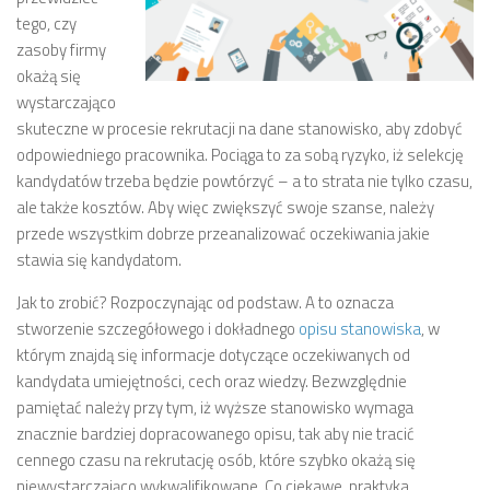
tego, czy
zasoby firmy
okażą się
wystarczająco
skuteczne w procesie rekrutacji na dane stanowisko, aby zdobyć
odpowiedniego pracownika. Pociąga to za sobą ryzyko, iż selekcję
kandydatów trzeba będzie powtórzyć – a to strata nie tylko czasu,
ale także kosztów. Aby więc zwiększyć swoje szanse, należy
przede wszystkim dobrze przeanalizować oczekiwania jakie
stawia się kandydatom.
Jak to zrobić? Rozpoczynając od podstaw. A to oznacza
stworzenie szczegółowego i dokładnego
opisu stanowiska
, w
którym znajdą się informacje dotyczące oczekiwanych od
kandydata umiejętności, cech oraz wiedzy. Bezwzględnie
pamiętać należy przy tym, iż wyższe stanowisko wymaga
znacznie bardziej dopracowanego opisu, tak aby nie tracić
cennego czasu na rekrutację osób, które szybko okażą się
niewystarczająco wykwalifikowane. Co ciekawe, praktyka