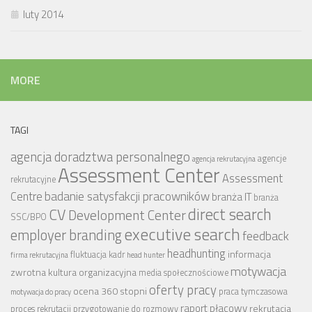
luty 2014
MORE
TAGI
agencja doradztwa personalnego
agencje
agencja rekrutacyjna
Assessment Center
Assessment
rekrutacyjne
badanie satysfakcji pracowników
Centre
branża IT
branża
CV
direct search
Development Center
SSC/BPO
executive search
employer branding
feedback
headhunting
informacja
fluktuacja kadr
firma rekrutacyjna
head hunter
motywacja
zwrotna
kultura organizacyjna
media społecznościowe
oferty pracy
ocena 360 stopni
praca tymczasowa
motywacja do pracy
raport płacowy
rekrutacja
proces rekrutacji
przygotowanie do rozmowy