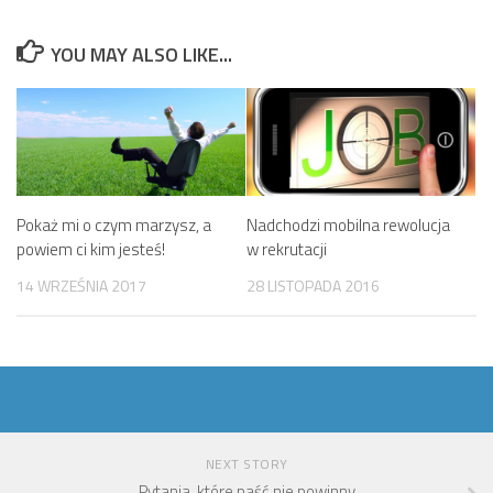
YOU MAY ALSO LIKE...
Pokaż mi o czym marzysz, a
Nadchodzi mobilna rewolucja
powiem ci kim jesteś!
w rekrutacji
14 WRZEŚNIA 2017
28 LISTOPADA 2016
NEXT STORY
Pytania, które paść nie powinny