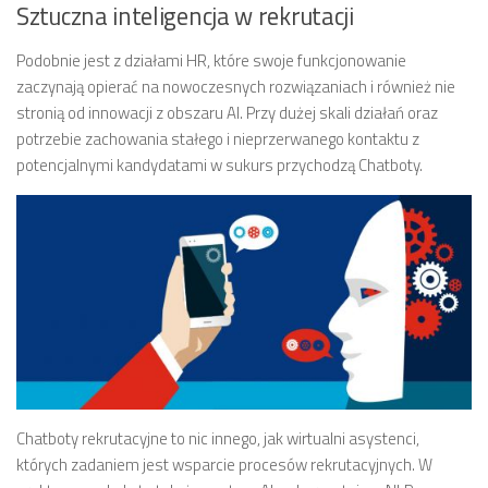
Sztuczna inteligencja w rekrutacji
Podobnie jest z działami HR, które swoje funkcjonowanie
zaczynają opierać na nowoczesnych rozwiązaniach i również nie
stronią od innowacji z obszaru AI. Przy dużej skali działań oraz
potrzebie zachowania stałego i nieprzerwanego kontaktu z
potencjalnymi kandydatami w sukurs przychodzą Chatboty.
Chatboty rekrutacyjne to nic innego, jak wirtualni asystenci,
których zadaniem jest wsparcie procesów rekrutacyjnych. W