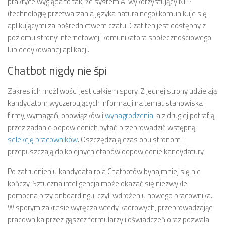
praktyce wygląda to tak, że system AI wykorzystujący NLP
(technologię przetwarzania języka naturalnego) komunikuje się
aplikującymi za pośrednictwem czatu. Czat ten jest dostępny z
poziomu strony internetowej, komunikatora społecznościowego
lub dedykowanej aplikacji.
Chatbot nigdy nie śpi
Zakres ich możliwości jest całkiem spory. Z jednej strony udzielają
kandydatom wyczerpujących informacji na temat stanowiska i
firmy, wymagań, obowiązków i
wynagrodzenia
, a z drugiej potrafią
przez zadanie odpowiednich pytań przeprowadzić wstępną
selekcję pracowników
. Oszczędzają czas obu stronom i
przepuszczają do kolejnych etapów odpowiednie kandydatury.
Po zatrudnieniu kandydata rola Chatbotów bynajmniej się nie
kończy. Sztuczna inteligencja może okazać się niezwykle
pomocna przy onboardingu, czyli wdrożeniu nowego pracownika.
W sporym zakresie wyręcza wtedy kadrowych, przeprowadzając
pracownika przez gąszcz formularzy i oświadczeń oraz pozwala