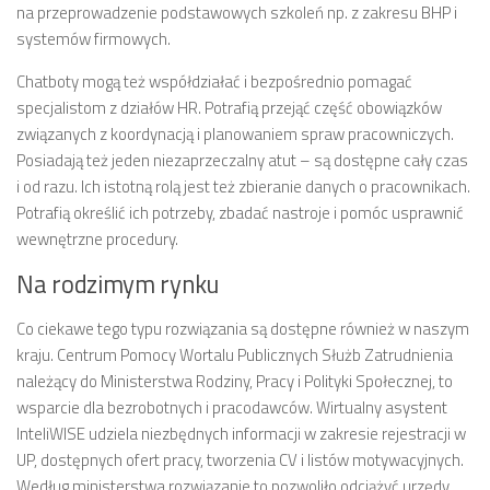
na przeprowadzenie podstawowych szkoleń np. z zakresu BHP i
systemów firmowych.
Chatboty mogą też współdziałać i bezpośrednio pomagać
specjalistom z działów HR. Potrafią przejąć część obowiązków
związanych z koordynacją i planowaniem spraw pracowniczych.
Posiadają też jeden niezaprzeczalny atut – są dostępne cały czas
i od razu. Ich istotną rolą jest też zbieranie danych o pracownikach.
Potrafią określić ich potrzeby, zbadać nastroje i pomóc usprawnić
wewnętrzne procedury.
Na rodzimym rynku
Co ciekawe tego typu rozwiązania są dostępne również w naszym
kraju. Centrum Pomocy Wortalu Publicznych Służb Zatrudnienia
należący do Ministerstwa Rodziny, Pracy i Polityki Społecznej, to
wsparcie dla bezrobotnych i pracodawców. Wirtualny asystent
InteliWISE udziela niezbędnych informacji w zakresie rejestracji w
UP, dostępnych ofert pracy, tworzenia CV i listów motywacyjnych.
Według ministerstwa rozwiązanie to pozwoliło odciążyć urzędy