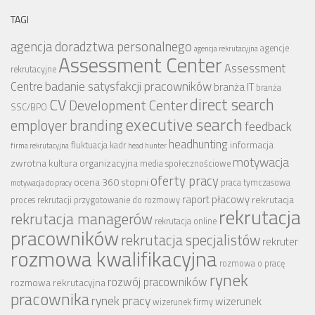
TAGI
agencja doradztwa personalnego
agencje
agencja rekrutacyjna
Assessment Center
Assessment
rekrutacyjne
badanie satysfakcji pracowników
Centre
branża IT
branża
CV
direct search
Development Center
SSC/BPO
executive search
employer branding
feedback
headhunting
informacja
fluktuacja kadr
firma rekrutacyjna
head hunter
motywacja
zwrotna
kultura organizacyjna
media społecznościowe
oferty pracy
ocena 360 stopni
praca tymczasowa
motywacja do pracy
raport płacowy
rekrutacja
proces rekrutacji
przygotowanie do rozmowy
rekrutacja
rekrutacja managerów
rekrutacja online
pracowników
rekrutacja specjalistów
rekruter
rozmowa kwalifikacyjna
rozmowa o pracę
rynek
rozwój pracowników
rozmowa rekrutacyjna
pracownika
rynek pracy
wizerunek
wizerunek firmy